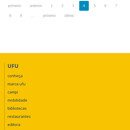
primeiro
anterior
1
2
3
4
5
6
7
8
9
…
próximo
último
UFU
conheça
marca ufu
campi
mobilidade
bibliotecas
restaurantes
editora