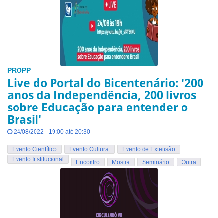
PROPP
Live do Portal do Bicentenário: '200
anos da Independência, 200 livros
sobre Educação para entender o
Brasil'
24/08/2022 - 19:00 até 20:30
Evento Científico
Evento Cultural
Evento de Extensão
Evento Institucional
Encontro
Mostra
Seminário
Outra