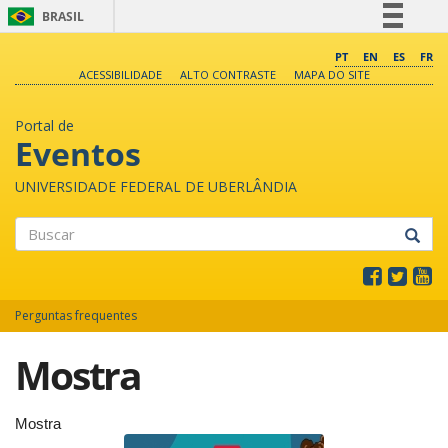
BRASIL
Simplifique!
PT
EN
ES
FR
ACESSIBILIDADE
ALTO CONTRASTE
MAPA DO SITE
Comunica BR
Participe
Portal de
Acesso à informação
Eventos
Legislação
UNIVERSIDADE FEDERAL DE UBERLÂNDIA
Canais
Buscar
Perguntas frequentes
Mostra
Mostra