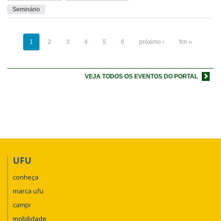
Seminário
1
2
3
4
5
6
próximo ›
fim »
VEJA TODOS OS EVENTOS DO PORTAL
UFU
conheça
marca ufu
campi
mobilidade