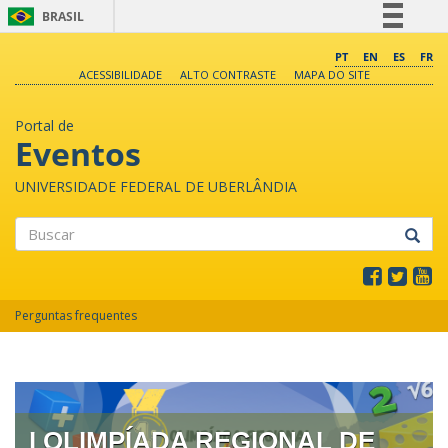
BRASIL
Simplifique!
PT
EN
ES
FR
ACESSIBILIDADE
ALTO CONTRASTE
MAPA DO SITE
Comunica BR
Participe
Portal de
Acesso à informação
Eventos
Legislação
UNIVERSIDADE FEDERAL DE UBERLÂNDIA
Canais
Buscar
Perguntas frequentes
I OLIMPÍADA REGIONAL DE