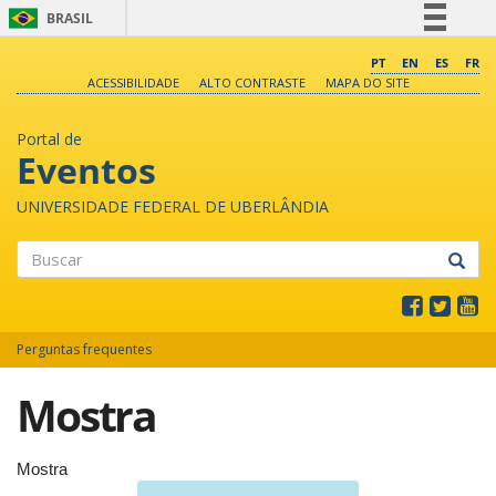
BRASIL
Simplifique!
PT
EN
ES
FR
ACESSIBILIDADE
ALTO CONTRASTE
MAPA DO SITE
Comunica BR
Participe
Portal de
Acesso à informação
Eventos
Legislação
UNIVERSIDADE FEDERAL DE UBERLÂNDIA
Canais
Buscar
Perguntas frequentes
Mostra
Mostra