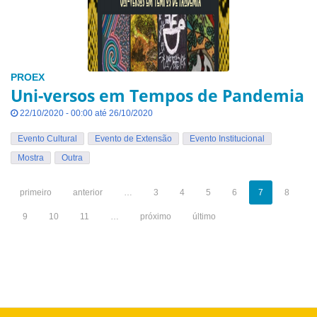
PROEX
Uni-versos em Tempos de Pandemia
22/10/2020 - 00:00 até 26/10/2020
Evento Cultural
Evento de Extensão
Evento Institucional
Mostra
Outra
primeiro
anterior
…
3
4
5
6
7
8
9
10
11
…
próximo
último