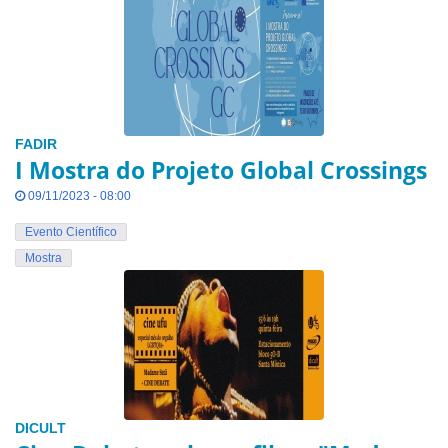
FADIR
I Mostra do Projeto Global Crossings
09/11/2023 - 08:00
Evento Científico
Mostra
DICULT