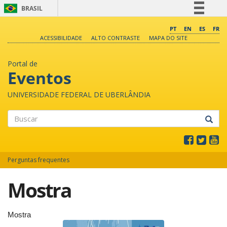
BRASIL
Simplifique!
PT
EN
ES
FR
ACESSIBILIDADE
ALTO CONTRASTE
MAPA DO SITE
Comunica BR
Participe
Portal de
Acesso à informação
Eventos
Legislação
UNIVERSIDADE FEDERAL DE UBERLÂNDIA
Canais
Buscar
Perguntas frequentes
Mostra
Mostra