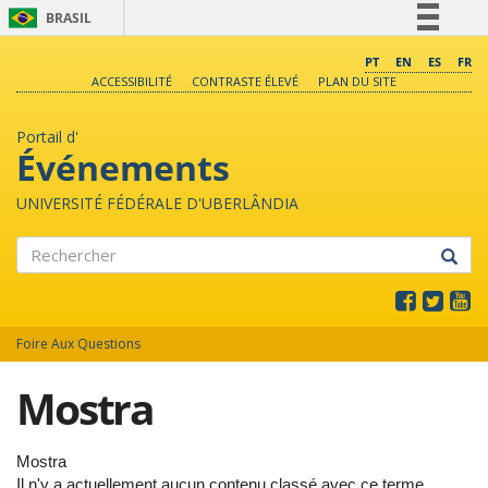
BRASIL
Simplifique!
PT
EN
ES
FR
ACCESSIBILITÉ
CONTRASTE ÉLEVÉ
PLAN DU SITE
Comunica BR
Participe
Portail d'
Acesso à informação
Événements
Legislação
UNIVERSITÉ FÉDÉRALE D'UBERLÂNDIA
Canais
Rechercher
Foire Aux Questions
Mostra
Mostra
Il n'y a actuellement aucun contenu classé avec ce terme.