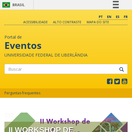
BRASIL
Simplifique!
PT
EN
ES
FR
ACESSIBILIDADE
ALTO CONTRASTE
MAPA DO SITE
Comunica BR
Participe
Portal de
Acesso à informação
Eventos
Legislação
UNIVERSIDADE FEDERAL DE UBERLÂNDIA
Canais
Buscar
Perguntas frequentes
II WORKSHOP DE