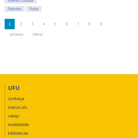
Evento Cultural
Palestra
Outra
1
2
3
4
5
6
7
8
9
…
próximo
último
UFU
conheça
marca ufu
campi
mobilidade
bibliotecas