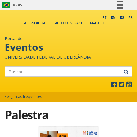
BRASIL
Simplifique!
PT
EN
ES
FR
ACESSIBILIDADE
ALTO CONTRASTE
MAPA DO SITE
Comunica BR
Participe
Portal de
Acesso à informação
Eventos
Legislação
UNIVERSIDADE FEDERAL DE UBERLÂNDIA
Canais
Buscar
Perguntas frequentes
Palestra