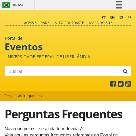
BRASIL
Simplifique!
PT
EN
ES
FR
ACESSIBILIDADE
ALTO CONTRASTE
MAPA DO SITE
Comunica BR
Participe
Portal de
Acesso à informação
Eventos
Legislação
UNIVERSIDADE FEDERAL DE UBERLÂNDIA
Canais
Buscar
Perguntas frequentes
Perguntas Frequentes
Navegou pelo site e ainda tem dúvidas?
Veja aqui as perguntas frequentes referentes ao Portal de