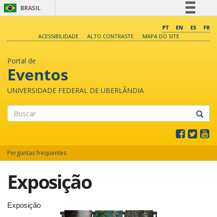
BRASIL
Simplifique!
PT
EN
ES
FR
ACESSIBILIDADE
ALTO CONTRASTE
MAPA DO SITE
Comunica BR
Participe
Portal de
Acesso à informação
Eventos
Legislação
UNIVERSIDADE FEDERAL DE UBERLÂNDIA
Canais
Buscar
Perguntas frequentes
Exposição
Exposição