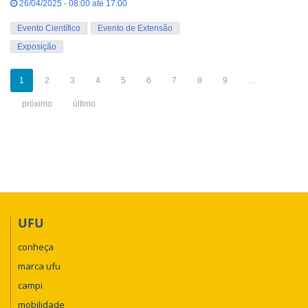
26/04/2025 - 08:00 até 17:00
Evento Científico
Evento de Extensão
Exposição
1
2
3
4
5
6
7
8
9
…
próximo
último
UFU
conheça
marca ufu
campi
mobilidade