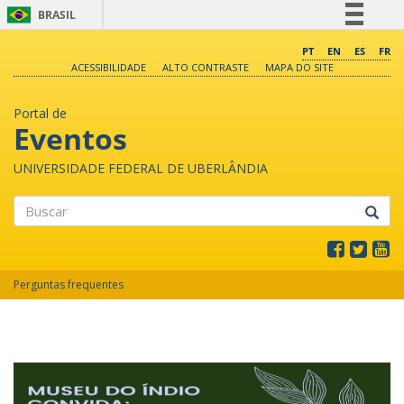
BRASIL
Simplifique!
PT
EN
ES
FR
ACESSIBILIDADE
ALTO CONTRASTE
MAPA DO SITE
Comunica BR
Participe
Portal de
Acesso à informação
Eventos
Legislação
UNIVERSIDADE FEDERAL DE UBERLÂNDIA
Canais
Buscar
Perguntas frequentes