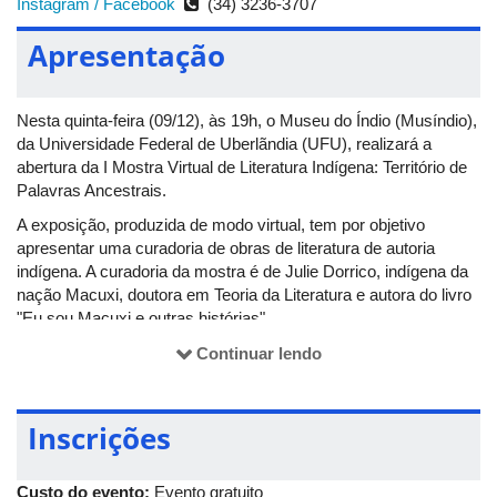
Instagram /
Facebook
(34) 3236-3707
Apresentação
Nesta quinta-feira (09/12), às 19h, o Museu do Índio (Musíndio),
da Universidade Federal de Uberlãndia (UFU), realizará a
abertura da I Mostra Virtual de Literatura Indígena: Território de
Palavras Ancestrais.
A exposição, produzida de modo virtual, tem por objetivo
apresentar uma curadoria de obras de literatura de autoria
indígena. A curadoria da mostra é de Julie Dorrico, indígena da
nação Macuxi, doutora em Teoria da Literatura e autora do livro
"Eu sou Macuxi e outras histórias".
Para a seleção das obras que compõem a mostra, a
Continuar lendo
curadora buscou livros de autoria individual que estivessem
acessíveis no mercado, para que leitores, educadores e
pessoas interessadas pela temática pudessem adquirir cada
Inscrições
vez mais literatura indígena. Além disso, Dorrico também
procurou por obras que trouxessem narrativas sobre a
Custo do evento:
Evento gratuito
ancestralidade dos povos originários.