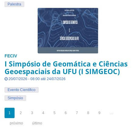
Palestra
FECIV
I Simpósio de Geomática e Ciências
Geoespaciais da UFU (I SIMGEOC)
20/07/2026 - 08:00 até 24/07/2026
Evento Científico
Simpósio
1
2
3
4
5
6
7
8
9
…
próximo
último