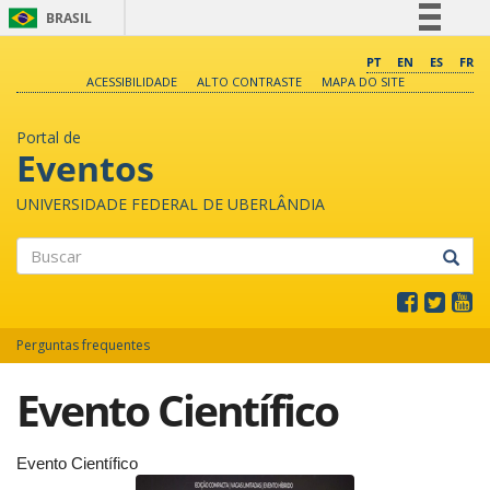
BRASIL
Simplifique!
PT
EN
ES
FR
ACESSIBILIDADE
ALTO CONTRASTE
MAPA DO SITE
Comunica BR
Participe
Portal de
Acesso à informação
Eventos
Legislação
UNIVERSIDADE FEDERAL DE UBERLÂNDIA
Canais
Buscar
Perguntas frequentes
Evento Científico
Evento Científico