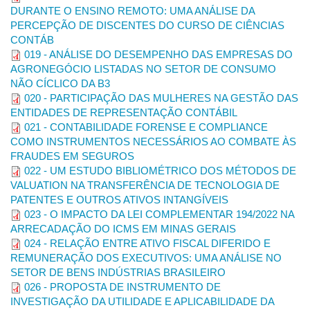
apresentadas.
DURANTE O ENSINO REMOTO: UMA ANÁLISE DA
PERCEPÇÃO DE DISCENTES DO CURSO DE CIÊNCIAS
Diretrizes para submissão de
CONTÁB
trabalhos
019 - ANÁLISE DO DESEMPENHO DAS EMPRESAS DO
AGRONEGÓCIO LISTADAS NO SETOR DE CONSUMO
Os autores devem observar as normas editoriais para a
NÃO CÍCLICO DA B3
submissão dos trabalhos.
020 - PARTICIPAÇÃO DAS MULHERES NA GESTÃO DAS
ENTIDADES DE REPRESENTAÇÃO CONTÁBIL
Os trabalhos podem ser redigidos em português, espanhol ou
021 - CONTABILIDADE FORENSE E COMPLIANCE
inglês, com no mínimo 10 e no máximo 20 páginas.
COMO INSTRUMENTOS NECESSÁRIOS AO COMBATE ÀS
Títulos das seções e subseções:
Os títulos das seções
FRAUDES EM SEGUROS
primárias devem estar escritos em letras maiúsculas (Ex: 1
022 - UM ESTUDO BIBLIOMÉTRICO DOS MÉTODOS DE
INTRODUÇÃO; 2 REFERENCIAL TEÓRICO); os títulos das
VALUATION NA TRANSFERÊNCIA DE TECNOLOGIA DE
seções secundárias (subtítulos) devem conter apenas a letra
PATENTES E OUTROS ATIVOS INTANGÍVEIS
inicial de cada palavra maiúscula (Ex: 2.1 Teoria Positiva da
023 - O IMPACTO DA LEI COMPLEMENTAR 194/2022 NA
Contabilidade). Os títulos das seções terciárias devem conter
ARRECADAÇÃO DO ICMS EM MINAS GERAIS
apenas a letra inicial da primeira palavra maiúscula (Ex: 2.1.1
024 - RELAÇÃO ENTRE ATIVO FISCAL DIFERIDO E
Teoria funcionalista).
REMUNERAÇÃO DOS EXECUTIVOS: UMA ANÁLISE NO
SETOR DE BENS INDÚSTRIAS BRASILEIRO
Em todos os casos, os títulos devem estar localizados no canto
026 - PROPOSTA DE INSTRUMENTO DE
esquerdo da página e em negrito; fonte Times New Roman,
INVESTIGAÇÃO DA UTILIDADE E APLICABILIDADE DA
tamanho 12. Os títulos das seções e os subtítulos devem ser