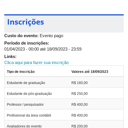
Custo de capital;
Derivativos;
Métodos quantitativos aplicados à contabilidade e
Inscrições
finanças etc.
Educação e Pesquisa em Contabilidade
Custo do evento:
Evento pago
Engloba estudo de modelos, métodos, técnicas e instrumentos
Período de inscrições:
que visam o aprimoramento e a melhoria de todo o processo de
01/04/2023 - 00:00
até
18/09/2023 - 23:59
ensino-aprendizagem e das construções de trabalhos
Links:
científicos em todas as áreas do campo de conhecimento das
Clica aqui para fazer sua inscrição
Ciências Contábeis. Entre outros, são temas de interesse
vinculados à área de Educação e Pesquisa em Contabilidade:
Tipo de inscrição
Valores até 18/09/2023
Avaliação do processo de ensino-aprendizagem e
Estudante de graduação
R$ 160,00
avaliação institucional;
Métodos e práticas de ensino;
Estudante de pós-graduação
R$ 250,00
Estruturas curriculares;
Educação à distância;
Professor / pesquisador
R$ 400,00
Modelos colaborativos virtuais;
Formação profissional e formação continuada;
Profissional da área contábil
R$ 400,00
Estilos de aprendizagem;
Tecnologias educacionais;
Avaliadores do evento
R$ 200,00