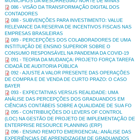
MUNICÍPIOS DA MESORREGIÃO NORTE DE MINAS
UNB
https://www.revistacgg.org/
Gestão e
3925
086 - VISÃO DA TRANSFORMAÇÃO DIGITAL DOS
Governança
CONTADORES
Revista
0103-
088 - SUBVENÇÕES PARA INVESTIMENTO: VALUE
UFMG
Contabilidade
https://revistas.face.ufmg.br/index.php/contab
734X
Vista & Revista
RELEVANCE DA RESERVA DE INCENTIVOS FISCAIS NAS
Revista de
EMPRESAS BRASILEIRAS
1984-
Contabilidade &
UFPR
https://revistas.ufpr.br/rcc
6266
089 - PERCEPÇÕES DOS COLABORADORES DE UMA
Controladoria
INSTITUIÇÃO DE ENSINO SUPERIOR SOBRE O
Revista
2175-
UFRGS
https://seer.ufrgs.br/index.php/ConTexto/inde
CONSUMO RESPONSÁVEL NA PANDEMIA DA COVID-19
Contexto
8751
091 - TEORIA DA MUDANÇA: PROJETO FORÇA TAREFA
Revista de
Administração,
CIDADÃ DE AUDITORIA PÚBLICA
Contabilidade e
2178-
FUNDACE
092 - AJUSTE A VALOR PRESENTE DAS OPERAÇÕES
https://www.fundace.org.br/revistaracef
Economia da
7638
DE COMPRA E DE VENDA DE CURTO PRAZO: O CASO
Fundace
(RACEF)
BAYER
REUNIR -
093 - EXPECTATIVAS VERSUS REALIDADE: UMA
Revista de
ANÁLISE DAS PERCEPÇÕES DOS GRADUANDOS EM
2237-
UFCG
Administração
https://reunir.revistas.ufcg.edu.br/index.php/u
3667
CIÊNCIAS CONTÁBEIS SOBRE A QUALIDADE DE SUA FO
Contabilidade e
Sustentabilidade
095 - CONTRIBUIÇÕES DO LEVERS OF CONTROL
(LOC) NA GESTÃO DE PROJETO DE IMPLEMENTAÇÃO DE
Revista de
Ciência,
ENTERPRISE RESOURCE PLANNING (ERP)
2595-
IFNMG
Tecnologia e
https://multifaces.ifnmg.edu.br/index.php/mult
9670
096 - ENSINO REMOTO EMERGENCIAL: ANÁLISE DAS
Educação
EXPERIÊNCIAS DE APRENDIZAGEM DE GRADUANDOS
Multifaces