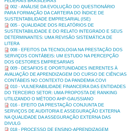
FEDERAIS BRASILEIRAS
pelos autores nas apresentações precedentes.
002 - ANÁLISE DA EVOLUÇÃO DO QUESTIONÁRIO
- Brenda Cristina de Oliveira Rodrigues
O envio dos trabalhos ao 5º Congresso UFU de Contabilidade
PARA FORMAÇÃO DA CARTEIRA DO ÍNDICE DE
deve ser de forma eletrônica. O limite de submissão de
SUSTENTABILIDADE EMPRESARIAL (ISE)
trabalhos por autor (incluindo coautoria) é de no máximo
3
005 - QUALIDADE DOS RELATÓRIOS DE
Petianos:
(três)
trabalhos, e o número de autores por trabalho é de no
SUSTENTABILIDADE E DO RELATO INTEGRADO E SEUS
Alisson de Souza Chaves
máximo
4 (quatro)
autores. Todos os autores e coautores
DETERMINANTES: UMA REVISÃO SISTEMÁTICA DE
deverão ser inseridos no sistema no momento da submissão
LITERA
Geovanna Silva Nunes
dos artigos, não sendo permitida a inclusão de autores e
008 - EFEITOS DA TECNOLOGIA NA PRESTAÇÃO DOS
João Pedro Maia Moraes
coautores posterior à submissão.
SERVIÇOS CONTÁBEIS: UM ESTUDO NA PERCEPÇÃO
DOS GESTORES EMPRESARIAIS
Karolyne Costa da Silva
Critérios de Julgamento
009 - DESAFIOS E OPORTUNIDADES INERENTES À
Lavínia Gonçalves Porto
AVALIAÇÃO DE APRENDIZAGEM DO CURSO DE CIÊNCIAS
Os trabalhos devem abordar assuntos dentro das áreas
CONTÁBEIS NO CONTEXTO DA PANDEMIA COVI
temáticas do 5º Congresso UFU de Contabilidade.
010 - VULNERABILIDADE FINANCEIRA DAS ENTIDADES
DO TERCEIRO SETOR: UMA PROPOSTA DE RANKING
Os trabalhos completos submetidos à apreciação do Comitê
UTILIZANDO O MÉTODO AHP-GAUSSIANO
Científico do Congresso são encaminhados para avaliação no
016 - EFEITO DA PRESTAÇÃO CONJUNTA DE
sistema double
blind review
para dois ou três avaliadores
ad
SERVIÇOS DE AUDITORIA E ASSEGURAÇÃO EXTERNA
hoc
, todos pesquisadores nas respectivas áreas.
NA QUALIDADE DA ASSEGURAÇÃO EXTERNA DAS
Os originais são analisados quanto à inovação, profundidade,
DIVULG
clareza, referencial teórico, análise dos resultados e conclusões
018 - PROCESSO DE ENSINO-APRENDIZAGEM