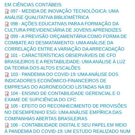
EM CIÊNCIAS CONTÁBEIS
Revista de
Contabilidade e
1982-
097 - MEDIDA DE INOVAÇÃO TECNOLÓGICA: UMA
USP
http://www.revistas.usp.br/rco
Organizações
6486
ANÁLISE QUALITATIVA BIBLIOMÉTRICA
(RCO)
098 - AÇÕES EDUCATIVAS PARA A FORMAÇÃO DA
Revista
CULTURA PREVIDENCIÁRIA DE JOVENS APRENDIZES
Enfoque:
1984-
UEM
http://periodicos.uem.br/ojs/index.php/Enfoq
Reflexão
099 - A PREVISÃO ORÇAMENTÁRIA COMO FORMA DE
882X
Contábil
COMBATE AO DESMATAMENTO: UMA ANÁLISE DA
Revista Mineira
CORRELAÇÃO ENTRE A VARIAÇÃO DA ARRECADAÇÃO
de
2446-
CRC-MG
https://revista.crcmg.org.br/rmc
101 - CARACTERÍSTICAS OBSERVÁVEIS DE CFO
Contabilidade
9114
BRASILEIROS E A RENTABILIDADE: UMA ANÁLISE À LUZ
(RMC)
DA TEORIA DOS ALTOS ESCALÕES
Revista
Sociedade,
1982-
103 - PANDEMIA DO COVID-19: UMA ANÁLISE DOS
UFRJ
https://revistas.ufrj.br/index.php/scg
Contabilidade e
7342
INDICADORES ECONÔMICO-FINANCEIROS DE
Gestão (SCG)
EMPRESAS DO AGRONEGÓCIO LISTADAS NA B3
Revista
1809-
104 - ENSINO DE CONTABILIDADE GERENCIAL E O
FURB
Universo
https://proxy.furb.br/ojs/index.php/universocon
3337
EXAME DE SUFICIÊNCIA DO CFC
Contábil (RUC)
105 - EFEITO DO RECONHECIMENTO DE PROVISÕES
NO DESEMPENHO ESG: UMA ANÁLISE EMPÍRICA DAS
Consórcio mestral e doutoral
COMPANHIAS ABERTAS BRASILEIRAS
106 - CONTABILIDADE DIGITAL E SEU PAPEL EM MEIO
Apresentação
À PANDEMIA DO COVID-19: UM ESTUDO REALIZADO NUM
O Consórcio Mestral e Doutoral da UFU, no âmbito do
5º