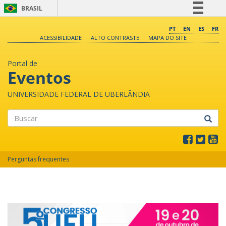
BRASIL
Simplifique!
PT
EN
ES
FR
ACESSIBILIDADE
ALTO CONTRASTE
MAPA DO SITE
Comunica BR
Participe
Portal de
Acesso à informação
Eventos
Legislação
UNIVERSIDADE FEDERAL DE UBERLÂNDIA
Canais
Buscar
Perguntas frequentes