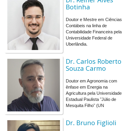
Contabilidade societária;
Botinha
Contabilidade internacional e comparada;
Disclosure;
Doutor e Mestre em Ciências
Modelos de qualidade da informação contábil;
Contábeis na linha de
Value relevance;
Contabilidade Financeira pela
ESG, Sustentabilidade e Responsabilidade Social
Universidade Federal de
Corporativa;
Uberlândia.
Relato Integrado;
Capital intelectual;
Contabilidade Financeira no Agronegócio
;
Dr. Carlos Roberto
Análise das demonstrações contábeis;
Souza Carmo
Reconhecimento dos efeitos inflacionários nas
demonstrações contábeis;
Doutor em Agronomia com
Contabilidade tributária etc.
ênfase em Energia na
Controladoria e Contabilidade Gerencial
Agricultura pela Universidade
Estadual Paulista "Júlio de
Envolve pesquisas e estudos sobre instrumentos de apoio ao
Mesquita Filho" (UN
processo de planejamento e controle das organizações. Os
principais temas integrantes dessa área são:
Dr. Bruno Figlioli
Controladoria empresarial;
Controladoria aplicada à logística;