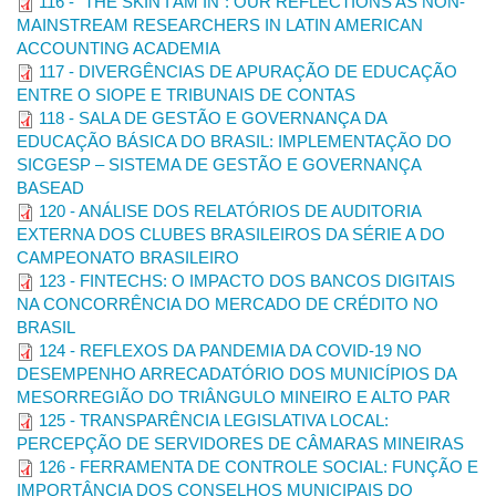
116 - “THE SKIN I AM IN”: OUR REFLECTIONS AS NON-
Os resultados das propostas de dissertações e teses
MAINSTREAM RESEARCHERS IN LATIN AMERICAN
selecionadas para apresentação serão informados diretamente
ACCOUNTING ACADEMIA
aos proponentes nos respectivos e-mails.
117 - DIVERGÊNCIAS DE APURAÇÃO DE EDUCAÇÃO
ENTRE O SIOPE E TRIBUNAIS DE CONTAS
118 - SALA DE GESTÃO E GOVERNANÇA DA
EDUCAÇÃO BÁSICA DO BRASIL: IMPLEMENTAÇÃO DO
SICGESP – SISTEMA DE GESTÃO E GOVERNANÇA
BASEAD
120 - ANÁLISE DOS RELATÓRIOS DE AUDITORIA
EXTERNA DOS CLUBES BRASILEIROS DA SÉRIE A DO
CAMPEONATO BRASILEIRO
123 - FINTECHS: O IMPACTO DOS BANCOS DIGITAIS
NA CONCORRÊNCIA DO MERCADO DE CRÉDITO NO
BRASIL
124 - REFLEXOS DA PANDEMIA DA COVID-19 NO
DESEMPENHO ARRECADATÓRIO DOS MUNICÍPIOS DA
MESORREGIÃO DO TRIÂNGULO MINEIRO E ALTO PAR
125 - TRANSPARÊNCIA LEGISLATIVA LOCAL:
PERCEPÇÃO DE SERVIDORES DE CÂMARAS MINEIRAS
126 - FERRAMENTA DE CONTROLE SOCIAL: FUNÇÃO E
IMPORTÂNCIA DOS CONSELHOS MUNICIPAIS DO