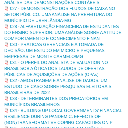
ANÁLISE DAS DEMONSTRAÇÕES CONTÁBEIS
precedidos de numeração arábica progressiva sem ponto (ex: 1
027 - DEMONSTRAÇÃO DOS FLUXOS DE CAIXA NO
INTRODUÇÃO; 2 TÍTULO A; 2.1 Subtítulo de A) e devem estar
SETOR PÚBLICO: UMA ANÁLISE NA PREFEITURA DO
separados do texto anterior e posterior pelo espaço de uma
MUNÍCIPIO DE UBERLÂNDIA-MG
linha.
028 - ALFABETIZAÇÃO FINANCEIRA DE ESTUDANTES
Resumo do trabalho:
Sem entrada de parágrafo e texto
DO ENSINO SUPERIOR: UMA ANÁLISE SOBRE A ATITUDE,
corrido, espaço simples entre linhas, sem negrito, até 250
COMPORTAMENTO E CONHECIMENTO FINAN
palavras.
030 - PRÁTICAS GERENCIAIS E A TOMADA DE
DECISÃO: UM ESTUDO EM MICRO E PEQUENAS
Palavras-chave:
três a cinco, separadas por ponto e vírgula.
EMPRESAS DE MONTE CARMELO/MG
Papel:
A4 (210 x 297 mm).
031 - O PERFIL DO ANALISTA DE VALUATION NO
BRASIL SOB A ÓTICA DOS LAUDOS DE OFERTAS
Orientação do papel:
retrato.
PÚBLICAS DE AQUISIÇÕES DE AÇÕES (OPAs)
Margens
: 3cm superior e esquerda, 2cm inferior e direita.
032 - AMOSTRAGEM E ANÁLISE DE DADOS: UM
ESTUDO DE CASO SOBRE PESQUISAS ELEITORAIS
Fonte para texto:
Times New Roman, tamanho 12.
BRASILEIRAS DE 2022
Figuras, gráficos, quadros e tabelas:
033 - DETERMINANTES DOS PRECATÓRIOS EM
MUNICÍPIOS BRASILEIROS
-
Fonte Times New Roman, tamanho 10;
034 - BUILDING UP LOCAL GOVERNMENTS’ FINANCIAL
- Não usar colorido e fazê-las da largura do texto.
RESILIENCE DURING PANDEMIC: EFFECTS OF
(NON)TRANSFORMATIVE COPING CAPACITIES ON P
- Não colar tabelas no formato de figura. Essas devem estar no