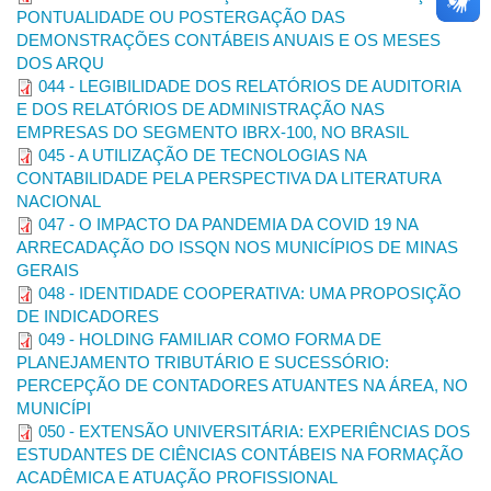
PONTUALIDADE OU POSTERGAÇÃO DAS
As citações devem obedecer às normas atuais da ABNT,
DEMONSTRAÇÕES CONTÁBEIS ANUAIS E OS MESES
conforme exemplos a seguir:
DOS ARQU
um autor – Iudícibus (1997, p. 58).
044 - LEGIBILIDADE DOS RELATÓRIOS DE AUDITORIA
dois autores – Mosimann e Fisch (1999, p. 53).
E DOS RELATÓRIOS DE ADMINISTRAÇÃO NAS
três autores – Horngren, Foster e Datar (2000, p. 113).
EMPRESAS DO SEGMENTO IBRX-100, NO BRASIL
mais de três autores – Atkinson et al. (1995, p. 324).
045 - A UTILIZAÇÃO DE TECNOLOGIAS NA
autor no final da frase – (HORNGREN; FOSTER;
CONTABILIDADE PELA PERSPECTIVA DA LITERATURA
DATAR, 2000, p. 113).
NACIONAL
047 - O IMPACTO DA PANDEMIA DA COVID 19 NA
As referências devem:
ARRECADAÇÃO DO ISSQN NOS MUNICÍPIOS DE MINAS
ser listadas ao final do texto;
GERAIS
em ordem alfabética;
048 - IDENTIDADE COOPERATIVA: UMA PROPOSIÇÃO
fonte Times New Roman, tamanho 12;
DE INDICADORES
espaçamento simples entre linhas; e
049 - HOLDING FAMILIAR COMO FORMA DE
uma linha em branco após cada obra.
PLANEJAMENTO TRIBUTÁRIO E SUCESSÓRIO:
PERCEPÇÃO DE CONTADORES ATUANTES NA ÁREA, NO
Exemplos:
MUNICÍPI
Livros:
050 - EXTENSÃO UNIVERSITÁRIA: EXPERIÊNCIAS DOS
ESTUDANTES DE CIÊNCIAS CONTÁBEIS NA FORMAÇÃO
HORNGREN, C. T.; FOSTER, G.; DATAR, S.
Contabilidade
ACADÊMICA E ATUAÇÃO PROFISSIONAL
de custos
. 9. Ed. Rio de Janeiro: LTC, 2000.