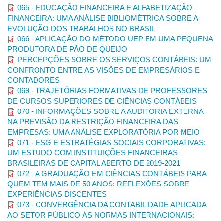
065 - EDUCAÇÃO FINANCEIRA E ALFABETIZAÇÃO
Para mais detalhes e exemplos sobre citações e referências,
FINANCEIRA: UMA ANÁLISE BIBLIOMÉTRICA SOBRE A
consulte:
https://bibliotecas.ufu.br/servicos/tutoriais
item
“normali
EVOLUÇÃO DOS TRABALHOS NO BRASIL
066 - APLICAÇÃO DO MÉTODO UEP EM UMA PEQUENA
PRODUTORA DE PÃO DE QUEIJO
Os arquivos devem conter o cabeçalho do evento,
PERCEPÇÕES SOBRE OS SERVIÇOS CONTÁBEIS: UM
conforme modelo disponibilizado.
CONFRONTO ENTRE AS VISÕES DE EMPRESÁRIOS E
CONTADORES
Será submetido um único arquivo em formato pdf. No
069 - TRAJETÓRIAS FORMATIVAS DE PROFESSORES
arquivo submetido os autores não devem ser identificados.
DE CURSOS SUPERIORES DE CIÊNCIAS CONTÁBEIS
Os artigos divulgados nos anais do congresso serão
070 - INFORMAÇÕES SOBRE A AUDITORIA EXTERNA
gerados automaticamente, a partir das informações
NA PREVISÃO DA RESTRIÇÃO FINANCEIRA DAS
cadastradas no momento da submissão, constando a
EMPRESAS: UMA ANÁLISE EXPLORATÓRIA POR MEIO
identificação dos autores.
071 - ESG E ESTRATÉGIAS SOCIAIS CORPORATIVAS:
Observação:
remover as identificações nas propriedades do
UM ESTUDO COM INSTITUIÇÕES FINANCEIRAS
arquivo antes da submissão.
BRASILEIRAS DE CAPITAL ABERTO DE 2019-2021
072 - A GRADUAÇÃO EM CIÊNCIAS CONTÁBEIS PARA
Os trabalhos devem seguir rigorosamente as instruções de
QUEM TEM MAIS DE 50 ANOS: REFLEXÕES SOBRE
formatação do evento. Trabalhos com identificação dos autores
EXPERIÊNCIAS DISCENTES
ou sem a indicação de área temática serão desclassificados.
073 - CONVERGÊNCIA DA CONTABILIDADE APLICADA
AO SETOR PÚBLICO ÀS NORMAS INTERNACIONAIS: