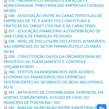
035 - PAGAMENTOS BASEADOS EM AÇÕES E
corpo do texto.
AGRESSIVIDADE TRIBUTÁRIA DAS EMPRESAS LISTADAS
Espaçamento entre linhas:
simples e sem espaço entre
NA [B]3
parágrafos.
036 - ASSOCIAÇÃO ENTRE AS CARACTERÍSTICAS DE
EMPRESAS DE TIC E ASPECTOS CONCEITUAIS E
Alinhamento:
justificado, para os parágrafos, com recuo de
PRÁTICAS DO TARGET COSTING E AS CARACTERÍS
1,25 cm na primeira linha.
037 - EDUCAÇÃO FINANCEIRA: A CONTRIBUIÇÃO DE
Paginação:
inserir número de páginas no rodapé com
UMA CLÍNICA DE FINANÇAS PESSOAIS
alinhamento ao lado direito.
038 - NÍVEL DE DISCLOSURE DOS ATIVOS INTANGÍVEIS
NAS EMPRESAS DO SETOR FARMACÊUTICO LISTADAS
Citações e referências:
devem obedecer às normas atuais da
NA B3
ABNT.
039 - CONSTITUIÇÃO DA FOLGA ORÇAMENTÁRIA NO
Siglas:
quando aparecem pela primeira vez no texto, a forma
PROCESSO DE PLANEJAMENTO E CONTROLE
dos nomes precede as siglas, colocadas entre parênteses.
ORÇAMENTÁRIO
Exemplo: Universidade Federal de Uberlândia (UFU).
040 - EFEITOS DA PANDEMIA NOS INDICADORES
ECONÔMICOS-FINANCEIROS DAS EMPRESAS
Notas de rodapé:
não devem ser colocadas no rodapé, mas
PERTENCENTES AO SEGMENTO DE BENS INDUSTRIAIS,
inseridas como notas de final de texto. Caso haja notas de
NO B
agradecimento, deverão ser inseridas apenas após o processo
041 - ARTEFATOS DE CONTABILIDADE GERENCIAL EM
de aprovação.
HORTAS COMUNITÁRIAS: ESTUDO DE CASO DO
Citações e Referências de acordo com as normas atuais da
MUNICÍPIO DE PONTALINA – GO
ABNT:
042 - ANÁLISE DA RELAÇÃO ENTRE A ANTECIPAÇÃO,