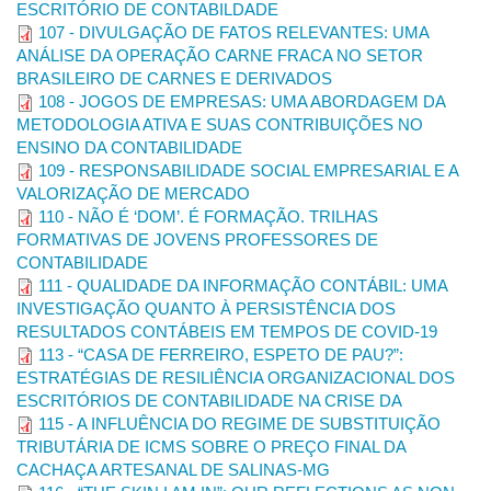
ESCRITÓRIO DE CONTABILDADE
Congresso UFU de Contabilidade,
foi concebido como
um
107 - DIVULGAÇÃO DE FATOS RELEVANTES: UMA
espaço de interação entre mestrandos, doutorandos e
ANÁLISE DA OPERAÇÃO CARNE FRACA NO SETOR
pesquisadores da área de Ciências Contábeis, com o
BRASILEIRO DE CARNES E DERIVADOS
objetivo de contribuir com a formação dos jovens mestres e
108 - JOGOS DE EMPRESAS: UMA ABORDAGEM DA
doutores.
Para tanto, visa oportunizar contribuições em geral
METODOLOGIA ATIVA E SUAS CONTRIBUIÇÕES NO
para a pesquisa na área contábil, o que inclui avanços na
ENSINO DA CONTABILIDADE
qualidade dos trabalhos a serem defendidos. Assim, promove
109 - RESPONSABILIDADE SOCIAL EMPRESARIAL E A
debates em um clima de respeito e cordialidade, regido pelo
VALORIZAÇÃO DE MERCADO
rigor acadêmico e o interesse pela relevância das contribuições
110 - NÃO É ‘DOM’. É FORMAÇÃO. TRILHAS
às dissertações e teses, com foco na sua melhoria.
FORMATIVAS DE JOVENS PROFESSORES DE
CONTABILIDADE
Os estudantes de mestrado e doutorado são encorajados a
111 - QUALIDADE DA INFORMAÇÃO CONTÁBIL: UMA
submeterem seus projetos de pesquisa para o evento. A ênfase
INVESTIGAÇÃO QUANTO À PERSISTÊNCIA DOS
está na discussão dos projetos, agrupados a partir de suas
RESULTADOS CONTÁBEIS EM TEMPOS DE COVID-19
temáticas e em sessões com duração individual de 1h por
113 - “CASA DE FERREIRO, ESPETO DE PAU?”:
trabalho. Cada sessão contará com a participação de um
ESTRATÉGIAS DE RESILIÊNCIA ORGANIZACIONAL DOS
moderador e de um debatedor, ambos vinculados a programas
ESCRITÓRIOS DE CONTABILIDADE NA CRISE DA
de pós-graduação.
115 - A INFLUÊNCIA DO REGIME DE SUBSTITUIÇÃO
TRIBUTÁRIA DE ICMS SOBRE O PREÇO FINAL DA
CACHAÇA ARTESANAL DE SALINAS-MG
Divulgação dos Resultados