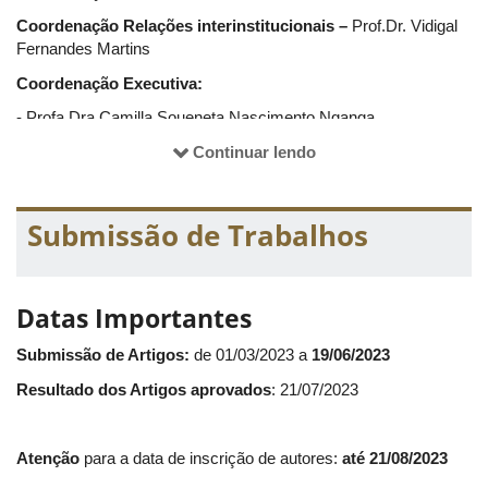
Rodízio voluntário e compulsório de empresas de
auditoria;
Coordenação Relações interinstitucionais –
Prof.Dr. Vidigal
Perícia contábil;
Fernandes Martins
Mediação e arbitragem;
Coordenação Executiva:
Educação profissional continuada do auditor e do perito
etc.
- Profa Dra Camilla Soueneta Nascimento Nganga
- Profa Dra Edvalda Araújo Leal
Continuar lendo
- Profa Dra Jéssica Rayse de Melo Silva
- Profa Dra Maria Elisabeth Moreira Carvalho Andrade
Submissão de Trabalhos
- Prof. Dr. Nilton César Lima
- Prof. Dr. Rafael Borges Ribeiro
Datas Importantes
- Prof. Dr. Reiner Alves Botinha
Submissão de Artigos:
de 01/03/2023 a
19/06/2023
- Prof. Dr. Sérgio Lemos Duarte
Resultado dos Artigos aprovados
: 21/07/2023
- Larissa Couto Campos
- Viviane Silva Bittencourt
Atenção
para a data de inscrição de autores:
até 21/08/2023
- Gisele Tavares Gonçalves