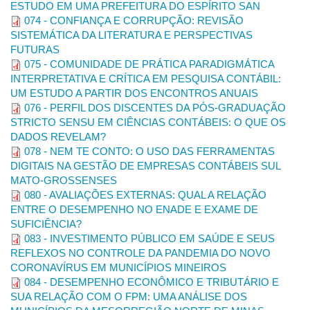
ESTUDO EM UMA PREFEITURA DO ESPÍRITO SAN
Indicações para fast-track
074 - CONFIANÇA E CORRUPÇÃO: REVISÃO
SISTEMÁTICA DA LITERATURA E PERSPECTIVAS
Todos os trabalhos aceitos e apresentados serão publicados
FUTURAS
nos Anais da Conferência. Os melhores trabalhos serão
075 - COMUNIDADE DE PRÁTICA PARADIGMÁTICA
indicados para
fast-track
para periódicos de alta relevância na
INTERPRETATIVA E CRÍTICA EM PESQUISA CONTÁBIL:
área, apresentados a seguir.
UM ESTUDO A PARTIR DOS ENCONTROS ANUAIS
Periódicos - Fast-track
(ordem alfabética)
076 - PERFIL DOS DISCENTES DA PÓS-GRADUAÇÃO
STRICTO SENSU EM CIÊNCIAS CONTÁBEIS: O QUE OS
Periódico
ISSN
Vínculo
Site
DADOS REVELAM?
Advances in
078 - NEM TE CONTO: O USO DAS FERRAMENTAS
Scientific and
1983-
ANPCONT
Applied
https://asaa.anpcont.org.br/index.php/asaa
DIGITAIS NA GESTÃO DE EMPRESAS CONTÁBEIS SUL
8611
Accounting
MATO-GROSSENSES
(ASAA Journal)
080 - AVALIAÇÕES EXTERNAS: QUAL A RELAÇÃO
Revista
2176-
ENTRE O DESEMPENHO NO ENADE E EXAME DE
UFRN
Ambiente
https://periodicos.ufrn.br/ambiente
9036
Contábil
SUFICIÊNCIA?
Revista
083 - INVESTIMENTO PÚBLICO EM SAÚDE E SEUS
Brasileira de
REFLEXOS NO CONTROLE DA PANDEMIA DO NOVO
1983-
FECAP
Gestão de
https://rbgn.fecap.br/RBGN
0807
CORONAVÍRUS EM MUNICÍPIOS MINEIROS
Negócios
(RBGN)
084 - DESEMPENHO ECONÔMICO E TRIBUTÁRIO E
SUA RELAÇÃO COM O FPM: UMA ANÁLISE DOS
Revista
Contabilidade,
1984-