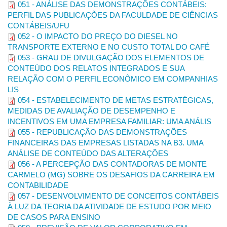
051 - ANÁLISE DAS DEMONSTRAÇÕES CONTÁBEIS:
PERFIL DAS PUBLICAÇÕES DA FACULDADE DE CIÊNCIAS
CONTÁBEIS/UFU
Capítulos de livros:
052 - O IMPACTO DO PREÇO DO DIESEL NO
GUERREIRO, R. Mensuração do resultado econômico. In:
TRANSPORTE EXTERNO E NO CUSTO TOTAL DO CAFÉ
CATELLI, Armando (Coord.).
Controladoria:
uma abordagem
053 - GRAU DE DIVULGAÇÃO DOS ELEMENTOS DE
da gestão econômica – GECON. São Paulo: Atlas,1999. P. 81-
CONTEÚDO DOS RELATOS INTEGRADOS E SUA
102.
RELAÇÃO COM O PERFIL ECONÔMICO EM COMPANHIAS
LIS
054 - ESTABELECIMENTO DE METAS ESTRATÉGICAS,
Artigos de periódicos:
MEDIDAS DE AVALIAÇÃO DE DESEMPENHO E
INCENTIVOS EM UMA EMPRESA FAMILIAR: UMA ANÁLIS
LIBONATI, J. J.; MIRANDA, L. C. Medidas utilizadas na
055 - REPUBLICAÇÃO DAS DEMONSTRAÇÕES
avaliação do desempenho da área de suprimentos: um estudo
FINANCEIRAS DAS EMPRESAS LISTADAS NA B3. UMA
exploratório.
UnB Contábil,
Brasília, v. 7, n. 1, p. 85-104, 2004.
ANÁLISE DE CONTEÚDO DAS ALTERAÇÕES
FOGARTY, T. J. The imagery and reality of peer review in the
056 - A PERCEPÇÃO DAS CONTADORAS DE MONTE
U.S.: insights from institutional theory.
Accounting,
CARMELO (MG) SOBRE OS DESAFIOS DA CARREIRA EM
Organizations and Society
, v. 21, n. 2/3, p. 243-267, 1996.
CONTABILIDADE
057 - DESENVOLVIMENTO DE CONCEITOS CONTÁBEIS
À LUZ DA TEORIA DA ATIVIDADE DE ESTUDO POR MEIO
Artigo online (retirado da internet):
DE CASOS PARA ENSINO