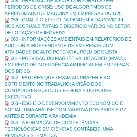
058 - PREVISÃO DE VALOR CORPORATIVO EM
SILVA, L. M. Contabilidade pública: reflexões sobre a
PERÍODOS DE CRISE: USO DE ALGORITMOS DE
governança pública.
Revista Abracicon Saber
. Brasilia, v. 1, n.
APRENDIZADO DE MÁQUINA EM EMPRESAS DO G20
1, p. 15-19. Disponível
059 - QUAL É O EFEITO DA PANDEMIA DA COVID-19
em:
<http://www.abracicon.org/index.php/publicacoes/revista-
NOS ACCRUALS TOTAIS E DISCRICIONÁRIOS NO SETOR
abracicon-saber/item/revista
>. Acesso em: 21 dez 2014.
DE LOCAÇÃO DE IMÓVEIS?
060 - INFORMAÇÕES AMBIENTAIS EM RELATÓRIOS DE
AUDITORIA INDEPENDENTE DE EMPRESAS COM
Trabalhos de anais:
ATIVIDADES DE ALTO POTENCIAL POLUIDOR LISTA
CARASTAN, J. T. Custo meta e custo padrão como
061 - PREVISÃO DO MARKET VALUE ADDED (MVA®):
instrumentos do planejamento empresarial para obter vantagem
EMPREGO DE INTELIGÊNCIA ARTIFICIAL EM EMPRESAS
competitiva. In: Congresso Brasileiro de Custos.
Anais
... São
DOS BRICS
Leopoldo, RS, Brasil, 1999.
062 - FATORES QUE LEVAM AO PRAZER E AO
SOFRIMENTO NO TRABALHO: A VISÃO DOS
CONTADORES PÚBLICOS FEDERAIS DO PODER
Dissertações e teses:
EXECUTIVO
063 - ESG E O DESENVOLVIMENTO ECONÔMICO E
LIMA, A. L. de A.
Análise das congruências com vistas à
SOCIAL: UMA ANÁLISE COMPARATIVA DOS BRICS E G7
harmonização das formas de contabilização de derivativos
ANTES E DURANTE A PANDEMIA
entre Brasil e Argentina
. 2000. 110 f. Dissertação (Mestrado
064 - A FORMAÇÃO DE COMPETÊNCIAS
em Administração) – Programa de Pós-Graduação em
TECNOLÓGICAS EM CIÊNCIAS CONTÁBEIS: UMA
Administração, Universidade Federal de Santa Catarina,
REVISÃO SISTEMÁTICA
Florianópolis, 2000.