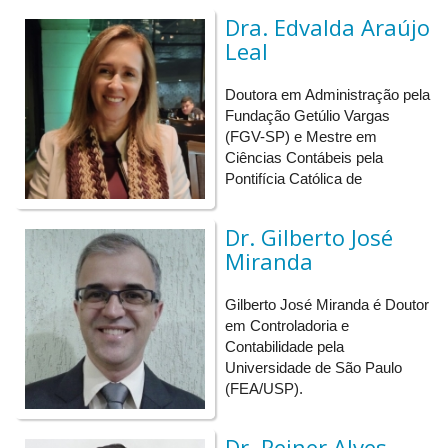
O Congresso
será presencial,
na cidade de Uberlândia/MG.
Dra. Edvalda Araújo
Leal
Pontuação - Programa de educação continuada CFC/CRC
Doutora em Administração pela
Fundação Getúlio Vargas
20 pontos
(FGV-SP) e Mestre em
Ciências Contábeis pela
Pontifícia Católica de
Áreas Temáticas
Dr. Gilberto José
A seguir, apresenta-se a relação de áreas temáticas do
Miranda
congresso para a submissão das pesquisas:
Gilberto José Miranda é Doutor
Contabilidade para Usuários Externos
em Controladoria e
Envolve o desenvolvimento de estudos e pesquisas
Contabilidade pela
relacionadas à mensuração, reconhecimento e evidenciação da
Universidade de São Paulo
informação contábil. Os principais temas integrantes dessa
(FEA/USP).
área são:
Teoria da contabilidade;
Dr. Reiner Alves