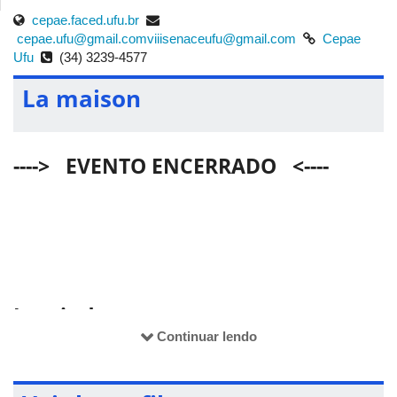
cepae.faced.ufu.br
cepae.ufu@gmail.com
viiisenaceufu@gmail.com
Cepae
Ufu
(34) 3239-4577
La maison
----> EVENTO ENCERRADO <----
Locais do evento:
Continuar lendo
PALESTRAS NO ANFITEATRO
BLOCO 3Q