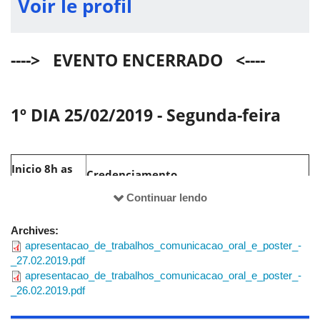
Voir le profil
APRESENTAÇÕES DE TRABALHO
NO BLOCO 5O-A
----> EVENTO ENCERRADO <----
Apresentações de
trabalho:____________________________________
1º DIA 25/02/2019 - Segunda-feira
26/02/2019
Inicio 8h as
Credenciamento
18h
GT 1 – 26/02/2019
Continuar lendo
Apresentação
Local: 5O - A – SALA 202 - 14:00 às 16:00 –
da
Comunicação Oral
Archives:
comissão
Comissão organizadora
apresentacao_de_trabalhos_comunicacao_oral_e_poster_-
Coordenadora
:
organizadora
_27.02.2019.pdf
8h as 8h30
apresentacao_de_trabalhos_comunicacao_oral_e_poster_-
1)
Elisângela
_26.02.2019.pdf
De
Abertura
Acolhida dos participantes e abertura
FORMAÇÃO CONTINUADA: ORIENTAÇÃO E
Azevedo
8h30
oficial do VIII SENACE e autoridades