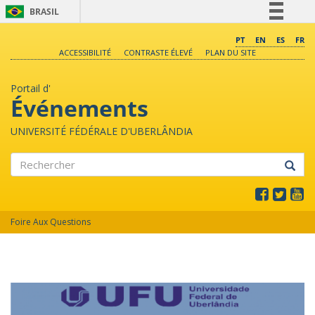
BRASIL
Simplifique!
PT
EN
ES
FR
ACCESSIBILITÉ
CONTRASTE ÉLEVÉ
PLAN DU SITE
Comunica BR
Participe
Portail d'
Acesso à informação
Événements
Legislação
UNIVERSITÉ FÉDÉRALE D'UBERLÂNDIA
Canais
Rechercher
Foire Aux Questions