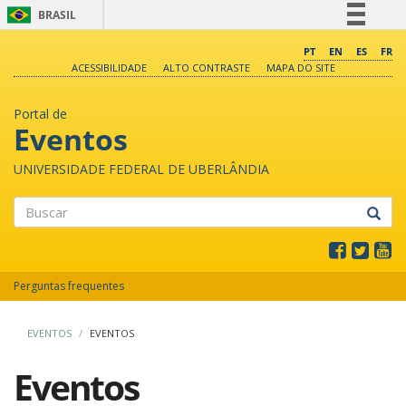
BRASIL
Simplifique!
PT
EN
ES
FR
ACESSIBILIDADE
ALTO CONTRASTE
MAPA DO SITE
Comunica BR
Participe
Portal de
Acesso à informação
Eventos
Legislação
UNIVERSIDADE FEDERAL DE UBERLÂNDIA
Canais
Buscar
Perguntas frequentes
EVENTOS
EVENTOS
Eventos