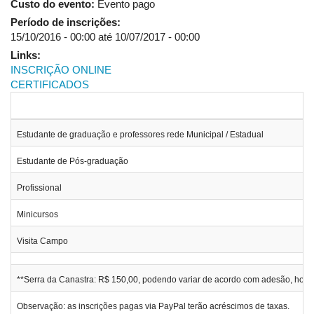
Custo do evento:
Evento pago
19h -
Mesa de abertura do VI Workshop internacional sobre
Período de inscrições:
planejamento e desenvolvimento sustentável de bacias
15/10/2016 - 00:00
até
10/07/2017 - 00:00
hidrográficas:
Links:
Coordenação da comissão executiva da ufu do VI workshop
INSCRIÇÃO ONLINE
internacional sobre planejamento e desenvolvimento
CERTIFICADOS
sustentável de bacias hidrográficas da ufu.
Presenças:
Estudante de graduação e professores rede Municipal / Estadual
Reitor da UFU: Prof. Dr. Valder Steffen Júnior;
Diretor presidente da Agência Nacional de Águas – Doutor
Estudante de Pós-graduação
Vicente Andreu Guillo;
Profissional
Minicursos
20h às 21h – Conferência de abertura: Excelentíssimo
Senhor Governador do Estado da Paraíba Ricardo
Visita Campo
Coutinho
-
Auditório do Bloco 3 Q – Santa Mônica - UFU
Poderão assistir no Auditório do Bloco 3Q da UFU, Campus
**Serra da Canastra: R$ 150,00, podendo variar de acordo com adesão, hos
Santa Mônica as 400 pessoas que chegarem para completar as
cadeiras disponíveis. Os demais assistirão por Telão
Observação: as inscrições pagas via PayPal terão acréscimos de taxas.