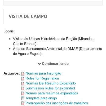
disponibilizado no Auditório do Bloco 5S.
VISITA DE CAMPO
12/7/2017. Quarta–feira
– Anfiteatro do
Bloco 3Q
Locais:
8h às 9h
Visitas às Usinas Hidrelétricas da Região (Miranda e
Capim Branco);
Desenvolvimento do tema: Sustentabilidade em Bacias
Área de Saneamento Ambiental do DMAE (Departamento
Hidrográficas
de Água e Esgoto);
Presidente da Mesa: Professor Antonio César Leal – UNESP
Visita à nascente do Rio Uberabinha – ecossistema de
Presidente Prudente
Covoais;
Continuar lendo
Visita a um Projeto de Irrigação em Sub–Bacia do Rio
Conferencista: Lúcio José Sobral da Cunha Universidade de
Arquivos:
Normas para Inscrição
Paranaíba Região;
Coimbra - Portugal
Rules for Registration
Visita a uma Área de Mineração (Araxá-MG);
Normas Del Resumo Expandido
Visita à Serra da Canastra*, na área da Nascentes do Rio
Submission Rules for expanded
São Francisco (São Roque de Minas) (Neste caso, em 2
9h às 11h
Nomas para resumos expandidos
dias – 15 e 16/7). Custo fixo por pessoa, mais despesas
Template para artigo
Mesa-redonda: Sustentabilidade em Bacias Hidrográficas
de acordo com adesão, hospedagem e alimentação não
Prorrogação das inscrições de trabalhos
inclusas;
Presidente da Mesa: Professora Doutora Sandra Morelli - UFU