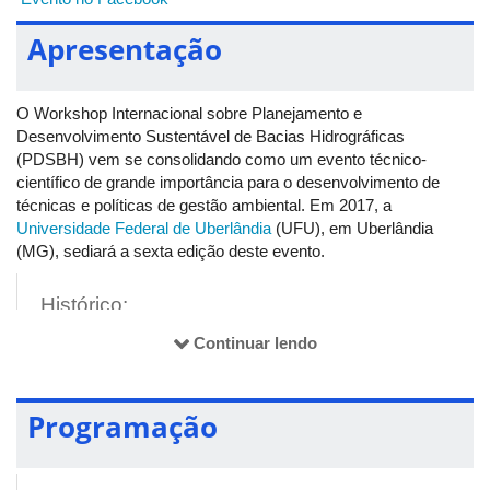
Apresentação
O Workshop Internacional sobre Planejamento e
Desenvolvimento Sustentável de Bacias Hidrográficas
(PDSBH) vem se consolidando como um evento técnico-
científico de grande importância para o desenvolvimento de
técnicas e políticas de gestão ambiental. Em 2017, a
Universidade Federal de Uberlândia
(UFU), em Uberlândia
(MG), sediará a sexta edição deste evento.
Histórico:
Continuar lendo
Esse evento foi realizado, inicialmente, na Universidade Federal
do Ceará (UFC), em Fortaleza (CE), nos anos de 2007, 2009 e
2011. Em 2013, ocorreu a IV edição, em Presidente Prudente
Programação
(SP), sob a organização da Universidade Estadual Paulista
(Unesp), e, em 2015, em Belém (PA), pela Universidade
Federal do Pará (UFPA), com diversos apoios financeiros,