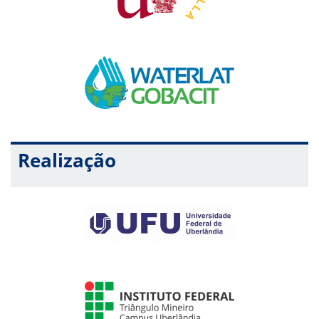
Os posters/banners deverão ter as dimensões de
100cm
de largura por 120cm de altura
;
O horário para fixação dos mesmos será das 8 horas às
9 horas e a retirada deverá ser feita após as 15h do
mesmo dia. A desatenção a estes horários, como
também a ausência de um dos autores no momento
destinado à discussão (de 13h30 às 14h30) inibirá o
recebimento do comprovante de apresentação.
A fixação e a retirada do poster/banner é de exclusiva
responsabilidade do apresentador (autor ou co-autor);
Realização
A organização do evento isenta-se da responsabilidade
de armazenamento dos posters não retirados dentro do
prazo;
O poster/banner poderá ser escrito em português,
espanhol ou inglês, de acordo com o envio do resumo
expandido.