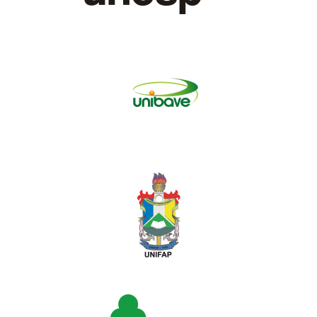
espanhol ou inglês.
No final da primeira página, como nota de rodapé, fonte Times
New Roman tamanho 10, deve ser indicado o eixo temático a
que pertence o resumo expandido.
Introdução
: deve mostrar a importância e a relevância do
trabalho. Deve ter literatura consultada para justificar o trabalho.
No final deve deixar claro o objetivo do trabalho.
Palavras-chaves
: no máximo de 5, evitar termos em
latim; podem ser expressões, mas jamais uma frase.
Material e Método
: coerente com o objetivo e título do trabalho.
Pode ter citações de literatura. Inédita.
Resultados e Discussão
: deve ser coerente com os
resultados alcançados. Pode usar quadros, de gráficos e
tabelas. Atentar para atender ao(s) objetivo(s) proposto(s). Não
colocar fotografias, nem em anexos.
Conclusões
: restrita em atender aos objetivos e à metodologia
descrita anteriormente.