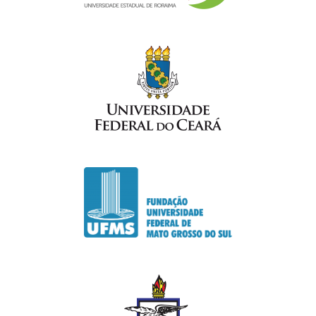
. Aderência ao objetivo do VI Workshop e seus temas;
. Relevância do tema tratado no Resumo Expandido;
. Palavras-chaves adequadas;
. Clareza da metodologia adotada;
. Coerência entre título, objetivo, material e método, discussão
dos resultados e conclusões.
Normas para submissão dos resumos
expandidos
O trabalho não deve ter sido publicado por qualquer meio ou em
outro evento (a constatação deste fato o desclassificará sem
reembolso de qualquer despesa).
Todo resumo expandido deve estar dentro de, no máximo, 4
páginas .
Os resumos expandidos deverão ser redigidos de forma