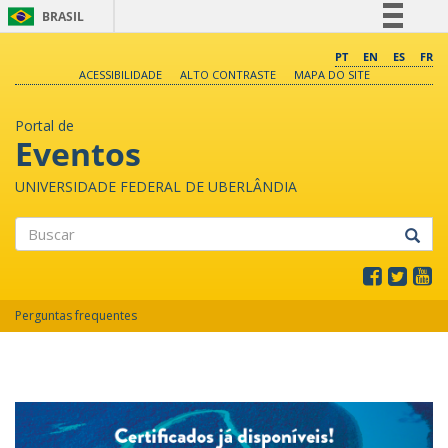
BRASIL
Simplifique!
PT
EN
ES
FR
ACESSIBILIDADE
ALTO CONTRASTE
MAPA DO SITE
Comunica BR
Participe
Portal de
Acesso à informação
Eventos
Legislação
UNIVERSIDADE FEDERAL DE UBERLÂNDIA
Canais
Buscar
Perguntas frequentes