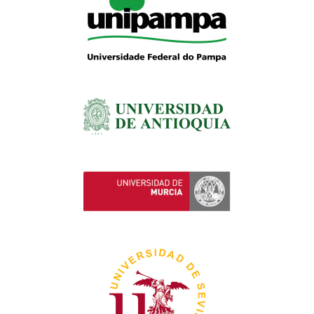
Literatura citada:
fonte Times New Roman, tamanho 10, em
ordem alfabética e obediência às demais normas da ABNT.
Evitar citar literatura com mais de 30 anos de publicação.
Ilustrações
: as tabelas e as figuras deverão ser numeradas em
arábico e inseridas no texto. As legendas devem ser
autoexplicativas e colocadas acima das tabelas e quadros e
abaixo das figuras. Evitar linhas verticais nas tabelas. Não usar
negrito no texto.
Arquivo eletrônico de envio
: o arquivo eletrônico dos resumos
deve ser enviado com extensão .
DOC
.
Orientações para os posters
Os resumos expandidos aprovados deverão ser
apresentados na forma de posters ou banners. O primeiro
autor será comunicado (por e-mail) sobre a aprovação ou
não deste como também o dia, horário e local de
exposição do poster ou banner;