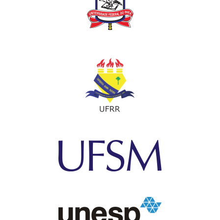
concisa, com exatidão e clareza conceituais .
Também devem seguir o seguinte modelo:
Título
: deve proporcionar uma ideia precisa do conteúdo e ser o
mais curto possível, escrito em letra maiúscula, tamanho 14 e
centralizado.
Autores
: em Times New Roman, tamanho 10, ordem correta,
com primeira letra do nome e sobrenome maiúsculas e alinhado
à direita. Após os nomes dos autores, deverão vir indicados a
instituição de origem e o e-mail do primeiro autor para contatos.
Deverão constar, no máximo, até 5 (cinco) autores por resumo.
Cada autor principal (assim chamado o Primeiro Autor)
somente poderá inscrever um único resumo expandido como
Primeiro Autor. Não havendo limitações para participação como
coautor de demais resumos.
Sendo constatada a desobediência a esta norma, todos os
resumos expandidos deste autor serão desclassificados.
Não serão aceitas trocas de autorias dos resumos expandidos
após o envio.
Os resumos expandidos poderão ser redigidos em português,