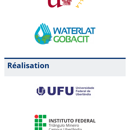
Os posters/banners deverão ter as dimensões de
100cm
de largura por 120cm de altura
;
O horário para fixação dos mesmos será das 8 horas às
9 horas e a retirada deverá ser feita após as 15h do
mesmo dia. A desatenção a estes horários, como
também a ausência de um dos autores no momento
destinado à discussão (de 13h30 às 14h30) inibirá o
recebimento do comprovante de apresentação.
A fixação e a retirada do poster/banner é de exclusiva
responsabilidade do apresentador (autor ou co-autor);
Réalisation
A organização do evento isenta-se da responsabilidade
de armazenamento dos posters não retirados dentro do
prazo;
O poster/banner poderá ser escrito em português,
espanhol ou inglês, de acordo com o envio do resumo
expandido.