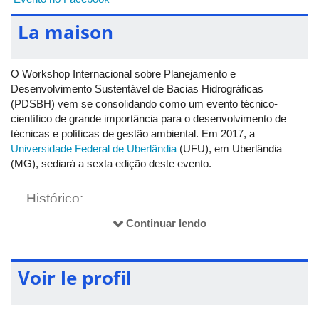
La maison
O Workshop Internacional sobre Planejamento e
Desenvolvimento Sustentável de Bacias Hidrográficas
(PDSBH) vem se consolidando como um evento técnico-
científico de grande importância para o desenvolvimento de
técnicas e políticas de gestão ambiental. Em 2017, a
Universidade Federal de Uberlândia
(UFU), em Uberlândia
(MG), sediará a sexta edição deste evento.
Histórico:
Continuar lendo
Esse evento foi realizado, inicialmente, na Universidade Federal
do Ceará (UFC), em Fortaleza (CE), nos anos de 2007, 2009 e
2011. Em 2013, ocorreu a IV edição, em Presidente Prudente
Voir le profil
(SP), sob a organização da Universidade Estadual Paulista
(Unesp), e, em 2015, em Belém (PA), pela Universidade
Federal do Pará (UFPA), com diversos apoios financeiros,