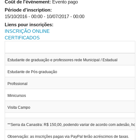
Coût de l'événement:
Evento pago
19h -
Mesa de abertura do VI Workshop internacional sobre
Période d'inscription:
planejamento e desenvolvimento sustentável de bacias
15/10/2016 - 00:00
-
10/07/2017 - 00:00
hidrográficas:
Liens pour inscrições:
Coordenação da comissão executiva da ufu do VI workshop
INSCRIÇÃO ONLINE
internacional sobre planejamento e desenvolvimento
CERTIFICADOS
sustentável de bacias hidrográficas da ufu.
Presenças:
Estudante de graduação e professores rede Municipal / Estadual
Reitor da UFU: Prof. Dr. Valder Steffen Júnior;
Diretor presidente da Agência Nacional de Águas – Doutor
Estudante de Pós-graduação
Vicente Andreu Guillo;
Profissional
Minicursos
20h às 21h – Conferência de abertura: Excelentíssimo
Senhor Governador do Estado da Paraíba Ricardo
Visita Campo
Coutinho
-
Auditório do Bloco 3 Q – Santa Mônica - UFU
Poderão assistir no Auditório do Bloco 3Q da UFU, Campus
**Serra da Canastra: R$ 150,00, podendo variar de acordo com adesão, hos
Santa Mônica as 400 pessoas que chegarem para completar as
cadeiras disponíveis. Os demais assistirão por Telão
Observação: as inscrições pagas via PayPal terão acréscimos de taxas.