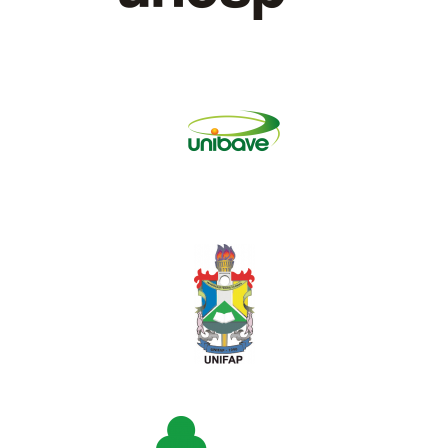
espanhol ou inglês.
No final da primeira página, como nota de rodapé, fonte Times
New Roman tamanho 10, deve ser indicado o eixo temático a
que pertence o resumo expandido.
Introdução
: deve mostrar a importância e a relevância do
trabalho. Deve ter literatura consultada para justificar o trabalho.
No final deve deixar claro o objetivo do trabalho.
Palavras-chaves
: no máximo de 5, evitar termos em
latim; podem ser expressões, mas jamais uma frase.
Material e Método
: coerente com o objetivo e título do trabalho.
Pode ter citações de literatura. Inédita.
Resultados e Discussão
: deve ser coerente com os
resultados alcançados. Pode usar quadros, de gráficos e
tabelas. Atentar para atender ao(s) objetivo(s) proposto(s). Não
colocar fotografias, nem em anexos.
Conclusões
: restrita em atender aos objetivos e à metodologia
descrita anteriormente.