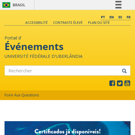
BRASIL
Simplifique!
PT
EN
ES
FR
ACCESSIBILITÉ
CONTRASTE ÉLEVÉ
PLAN DU SITE
Comunica BR
Participe
Portail d'
Acesso à informação
Événements
Legislação
UNIVERSITÉ FÉDÉRALE D'UBERLÂNDIA
Canais
Rechercher
Foire Aux Questions