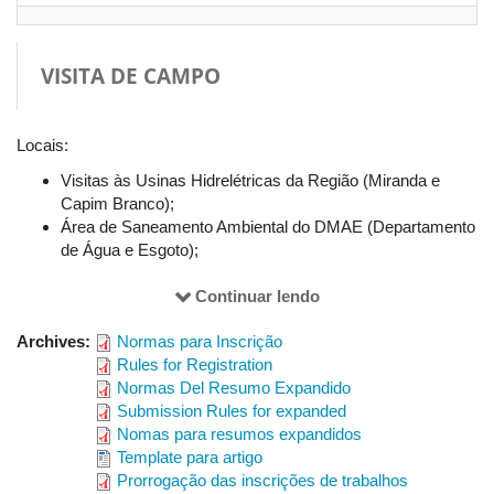
disponibilizado no Auditório do Bloco 5S.
VISITA DE CAMPO
12/7/2017. Quarta–feira
– Anfiteatro do
Bloco 3Q
Locais:
8h às 9h
Visitas às Usinas Hidrelétricas da Região (Miranda e
Capim Branco);
Desenvolvimento do tema: Sustentabilidade em Bacias
Área de Saneamento Ambiental do DMAE (Departamento
Hidrográficas
de Água e Esgoto);
Presidente da Mesa: Professor Antonio César Leal – UNESP
Visita à nascente do Rio Uberabinha – ecossistema de
Presidente Prudente
Covoais;
Continuar lendo
Visita a um Projeto de Irrigação em Sub–Bacia do Rio
Conferencista: Lúcio José Sobral da Cunha Universidade de
Archives:
Normas para Inscrição
Paranaíba Região;
Coimbra - Portugal
Rules for Registration
Visita a uma Área de Mineração (Araxá-MG);
Normas Del Resumo Expandido
Visita à Serra da Canastra*, na área da Nascentes do Rio
Submission Rules for expanded
São Francisco (São Roque de Minas) (Neste caso, em 2
9h às 11h
Nomas para resumos expandidos
dias – 15 e 16/7). Custo fixo por pessoa, mais despesas
Template para artigo
Mesa-redonda: Sustentabilidade em Bacias Hidrográficas
de acordo com adesão, hospedagem e alimentação não
Prorrogação das inscrições de trabalhos
inclusas;
Presidente da Mesa: Professora Doutora Sandra Morelli - UFU