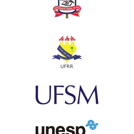
concisa, com exatidão e clareza conceituais .
Também devem seguir o seguinte modelo:
Título
: deve proporcionar uma ideia precisa do conteúdo e ser o
mais curto possível, escrito em letra maiúscula, tamanho 14 e
centralizado.
Autores
: em Times New Roman, tamanho 10, ordem correta,
com primeira letra do nome e sobrenome maiúsculas e alinhado
à direita. Após os nomes dos autores, deverão vir indicados a
instituição de origem e o e-mail do primeiro autor para contatos.
Deverão constar, no máximo, até 5 (cinco) autores por resumo.
Cada autor principal (assim chamado o Primeiro Autor)
somente poderá inscrever um único resumo expandido como
Primeiro Autor. Não havendo limitações para participação como
coautor de demais resumos.
Sendo constatada a desobediência a esta norma, todos os
resumos expandidos deste autor serão desclassificados.
Não serão aceitas trocas de autorias dos resumos expandidos
após o envio.
Os resumos expandidos poderão ser redigidos em português,