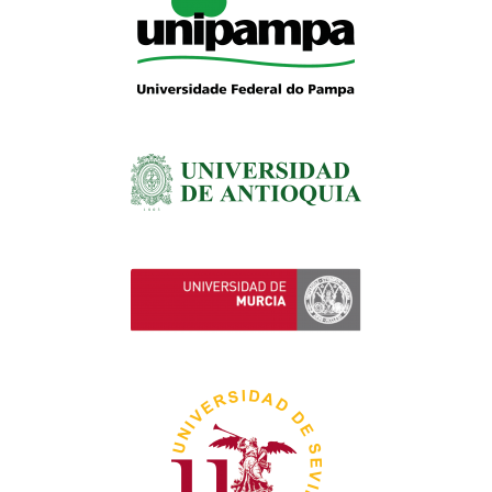
Literatura citada:
fonte Times New Roman, tamanho 10, em
ordem alfabética e obediência às demais normas da ABNT.
Evitar citar literatura com mais de 30 anos de publicação.
Ilustrações
: as tabelas e as figuras deverão ser numeradas em
arábico e inseridas no texto. As legendas devem ser
autoexplicativas e colocadas acima das tabelas e quadros e
abaixo das figuras. Evitar linhas verticais nas tabelas. Não usar
negrito no texto.
Arquivo eletrônico de envio
: o arquivo eletrônico dos resumos
deve ser enviado com extensão .
DOC
.
Orientações para os posters
Os resumos expandidos aprovados deverão ser
apresentados na forma de posters ou banners. O primeiro
autor será comunicado (por e-mail) sobre a aprovação ou
não deste como também o dia, horário e local de
exposição do poster ou banner;