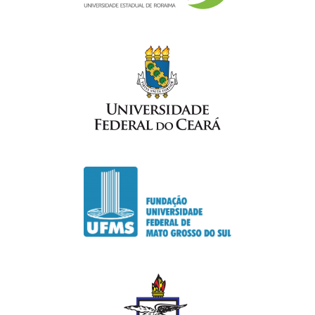
. Aderência ao objetivo do VI Workshop e seus temas;
. Relevância do tema tratado no Resumo Expandido;
. Palavras-chaves adequadas;
. Clareza da metodologia adotada;
. Coerência entre título, objetivo, material e método, discussão
dos resultados e conclusões.
Normas para submissão dos resumos
expandidos
O trabalho não deve ter sido publicado por qualquer meio ou em
outro evento (a constatação deste fato o desclassificará sem
reembolso de qualquer despesa).
Todo resumo expandido deve estar dentro de, no máximo, 4
páginas .
Os resumos expandidos deverão ser redigidos de forma