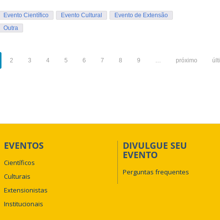
Evento Científico
Evento Cultural
Evento de Extensão
Outra
2
3
4
5
6
7
8
9
…
próximo
úl
EVENTOS
DIVULGUE SEU
EVENTO
Científicos
Perguntas frequentes
Culturais
Extensionistas
Institucionais