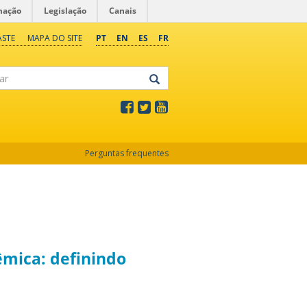
mação
Legislação
Canais
ASTE
MAPA DO SITE
PT
EN
ES
FR
Perguntas frequentes
êmica: definindo