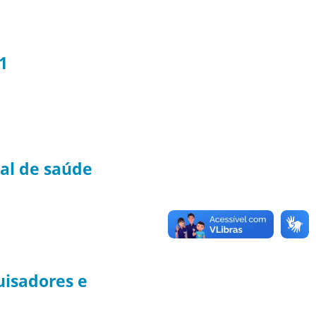
1
al de saúde
uisadores e