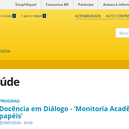
Simplifique!
Comunica BR
Participe
Acesso à infor
ACESSIBILIDADE
ALTO CONTR
ra a busca
3
Ir para o rodapé
4
Buscar
ÂNDIA
aúde
PROGRAD
Docência em Diálogo - 'Monitoria Acad
papéis'
20/07/2026 - 10:00