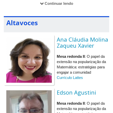
11h30
Intervalo - Almoço
Continuar lendo
13h30
Apresentação de trabalhos
(FEMEB e Mostr
15h30
Coffee-Break
Altavoces
16h30
Premiação trabalhos - FEMEB
Ana Cláudia Molina
17h
Encerramento
(FEMEB e Mostr
Zaqueu Xavier
Mesa redonda II
: O papel da
extensão na popularização da
Matemática: estratégias para
engajar a comunidad
Currículo Lattes
Edson Agustini
Mesa redonda II
: O papel da
extensão na popularização da