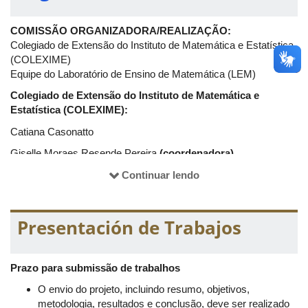
COMISSÃO ORGANIZADORA/REALIZAÇÃO:
Colegiado de Extensão do Instituto de Matemática e Estatística
(COLEXIME)
Equipe do Laboratório de Ensino de Matemática (LEM)
Colegiado de Extensão do Instituto de Matemática e
Estatística (COLEXIME):
Catiana Casonatto
Giselle Moraes Resende Pereira
(coordenadora)
Higor Eduardo Soares da Silva
Continuar lendo
Lucia Resende Pereira
Rogério de Melo Costa Pinto
Presentación de Trabajos
Equipe do Laboratório de Ensino de Matemática (LEM):
Prazo para submissão de trabalhos
Erica Rocha Silva
O envio do projeto, incluindo resumo, objetivos,
metodologia, resultados e conclusão, deve ser realizado
Érika Maria Chioca Lopes