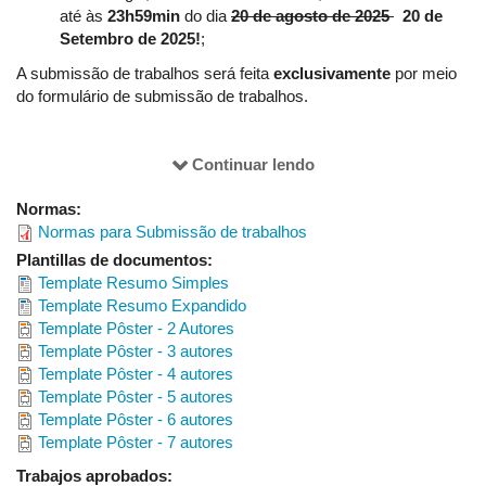
até às
23h59min
do dia
20 de agosto de 2025
20 de
Gustavo Miranda Garcia
Setembro de 2025!
;
Higor Eduardo Soares da Silva
A submissão de trabalhos será feita
exclusivamente
por meio
do formulário de submissão de trabalhos.
Inaya Faria Nomura
Maria Eduarda de Souza Martins
Para submeter o trabalho, os autores deverão, primeiramente,
Continuar lendo
Matheus Carvalho Carrijo Silveira
realizar suas inscrições no evento. Posteriormente, o
Murilo Antonio Alves Caeiro
Normas:
responsável pela submissão (primeiro autor) deverá acessar o
Normas para Submissão de trabalhos
formulário de submissão. Serão aceitos trabalhos
Theo Marques Rodrigues Teófilo
desenvolvidos no contexto da
extensão universitária
,
Plantillas de documentos:
provenientes de projetos e ações extensionistas, nas áreas de
Template Resumo Simples
Matemática Pura, Matemática Aplicada, Estatística e Educação
Colaboradoras IME|UFU:
Template Resumo Expandido
Matemática. Os trabalhos serão classificados como
resumos
Template Pôster - 2 Autores
​Ana Cláudia Molina Zaqueu Xavier
simples ou resumo expandido
. O resumo deve relatar ou
Template Pôster - 3 autores
comunicar o desenvolvimento de uma proposta no âmbito de
Fabiana Fiorezi de Marco Matos
Template Pôster - 4 autores
projeto ou ação extensionista nas áreas da Matemática. Cada
Template Pôster - 5 autores
Mírian Fernandes Carvalho Araújo
trabalho pode ter no máximo 6 autores (se for necessário incluir
Template Pôster - 6 autores
mais autores, entrar em contato com a comissão
Template Pôster - 7 autores
organizadora).
Não há limite de trabalhos submetidos por
APOIO:
Trabajos aprobados:
autor
.