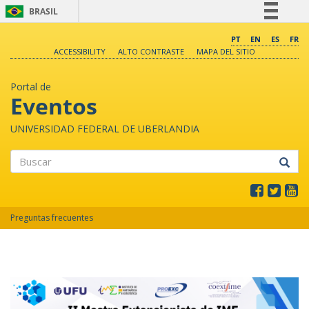
BRASIL
Simplifique!
PT
EN
ES
FR
ACCESSIBILITY
ALTO CONTRASTE
MAPA DEL SITIO
Comunica BR
Participe
Portal de
Acesso à informação
Eventos
Legislação
UNIVERSIDAD FEDERAL DE UBERLANDIA
Canais
Buscar
Preguntas frecuentes