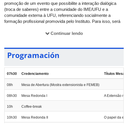
promoção de um evento que possibilite a interação dialógica
(troca de saberes) entre a comunidade do IME/UFU e a
comunidade externa à UFU, referenciando socialmente a
formação profissional promovida pelo Instituto. Para isso, será
proporcionado um espaço para que diferentes ações possam
ser desenvolvidas concomitantemente: mesas-redondas,
Continuar lendo
apresentação de painéis, exibição de vídeos PITCH, entre
outras. O evento ocorrerá no dia 29 de outubro deste ano no
campus Santa Mônica da UFU, nos turnos matutino e
Programación
vespertino. Como público-alvo, esperamos envolver a
comunidade participante das ações extensionistas
desenvolvidas no IME, bem como estudantes de instituições
07h30
Credenciamento
Títulos Mesas
públicas e privadas de ensino fundamental, médio e superior, e
de empresas de Uberlândia-MG e região.
08h
Mesa de Abertura (Mostra extensionista e FEMEB)
Registros:
https://comunica.ufu.br/ufu-em-
08h30
Mesa Redonda I
A Extensão no 
imagens/2025/10/feira-de-matematica-da-educacao-basica-e-
2deg-mostra-extensionista-do-ime
10h
Coffee-break
Notícia:
https://comunica.ufu.br/noticias/2025/10/matematica-
em-movimento-universidade-realiza-ii-mostra-extensionista-e-
10h30
Mesa Redonda II
O papel da ext
1a-feira