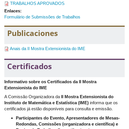
TRABALHOS APROVADOS
Instituto de Matemática e Estatística da Universidade Federal
Mais detalhes sobre as normas de submissões de trabalho
Enlaces:
de Uberlândia (IME/UFU)
podem ser acessados no documento de
Normas de
Formulário de Submissões de Trabalhos
Submissão
abaixo.
Os trabalhos aceitos serão apresentados na modalidade Pôster
Publicaciones
no horário reservado na programação do evento. O custeio do
pôster é de inteira responsabilidade dos autores do trabalho. O
pôster do trabalho deve estar dentro do modelo disponibilizado
Anais da II Mostra Extensionista do IME
abaixo. Recomendamos que os autores cheguem ao local do
evento meia hora antes do horário marcado para a
Certificados
apresentação dos trabalhos.
Informativo sobre os Certificados da II Mostra
Extensionista do IME
A Comissão Organizadora da
II Mostra Extensionista do
Instituto de Matemática e Estatística (IME)
informa que os
certificados já estão disponíveis para consulta e emissão.
Participantes do Evento, Apresentadores de Mesas-
Redondas, Comissões (organizadora e científica) e