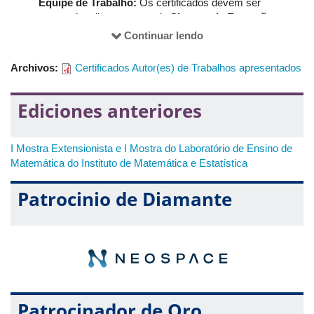
Equipe de Trabalho:
Os certificados devem ser
acessados diretamente pelo
Sistema de Extensão
(SIEX)
, no endereço:
Continuar lendo
https://siex.proexc.ufu.br/certificado/pesquisar
. Para
realizar a busca, basta inserir o
CPF
no campo indicado e
Archivos:
Certificados Autor(es) de Trabalhos apresentados
efetuar o download do documento.
Autores de Trabalhos:
Os certificados referentes à
Ediciones anteriores
apresentação de trabalhos encontram-se reunidos em
um
arquivo disponibilizado pela Comissão
Organizadora
. Esse material foi preparado para garantir
I Mostra Extensionista e I Mostra do Laboratório de Ensino de
o acesso rápido e seguro a todos os autores.
Matemática do Instituto de Matemática e Estatística
Patrocinio de Diamante
Patrocinador de Oro