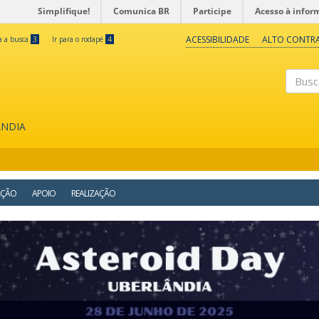
Simplifique!
Comunica BR
Participe
Acesso à infor
ACESSIBILIDADE
ALTO CONTR
ra a busca
3
Ir para o rodapé
4
Buscar
ÂNDIA
AÇÃO
APOIO
REALIZAÇÃO