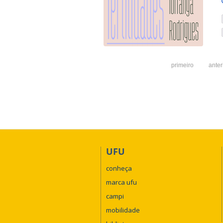
primeiro
anter
UFU
conheça
marca ufu
campi
mobilidade