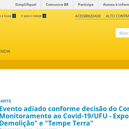
Simplifique!
Comunica BR
Participe
Acesso à infor
ACESSIBILIDADE
ALTO CONTR
ra a busca
3
Ir para o rodapé
4
Buscar
ÂNDIA
IARTE
Evento adiado conforme decisão do Co
Monitoramento ao Covid-19/UFU - Expo
Demolição" e "Tempe Terra"