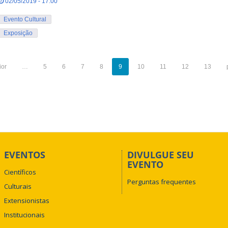
02/05/2019 - 17:00
Evento Cultural
Exposição
ior
…
5
6
7
8
9
10
11
12
13
EVENTOS
DIVULGUE SEU
EVENTO
Científicos
Perguntas frequentes
Culturais
Extensionistas
Institucionais