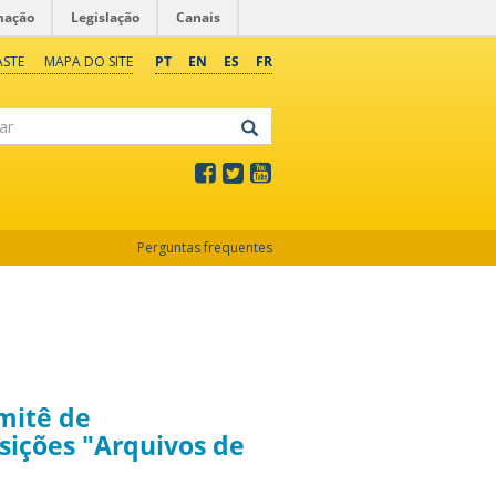
mação
Legislação
Canais
ASTE
MAPA DO SITE
PT
EN
ES
FR
Perguntas frequentes
mitê de
sições "Arquivos de