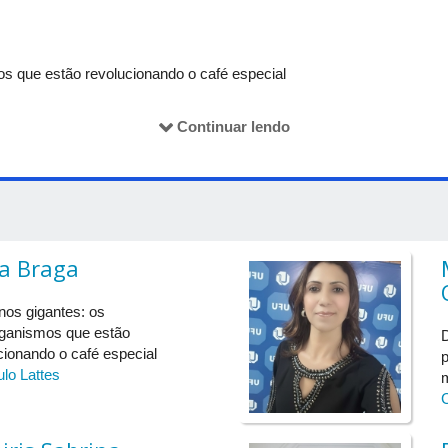
s que estão revolucionando o café especial
Continuar lendo
mpactos da fermentação controlada na qualidade de cafés especiais
 nos frutos do café. A apresentação irá explorar como a microbiologi
do ciência, inovação e produção cafeeira. Também serão discutidas 
encial de valorização econômica. Uma conversa sobre o universo invi
za Braga
: por que a matemática não sai de moda?
os gigantes: os
ganismos que estão
D
cionando o café especial
p
ulo Lattes
C