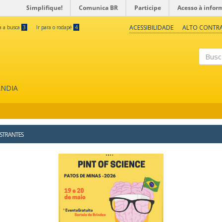
Simplifique!
Comunica BR
Participe
Acesso à infor
ACESSIBILIDADE
ALTO CONTR
ra a busca
3
Ir para o rodapé
4
Buscar
ÂNDIA
STRANTES