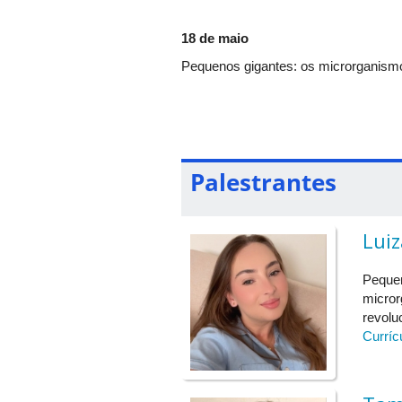
18 de maio
Pequenos gigantes: os microrganismo
Luiza Braga
Nesta palestra, serão abordados os i
microrganismos naturalmente presentes
aromas e sabores da bebida, conectan
Palestrantes
aplicadas ao café especial e seu pot
semente à xícara.
Lui
De Pitágoras à Inteligência Artificial
Pequen
Marta Helena de Oliveira
micror
Resumo Palestra:
revolu
Curríc
20 de maio