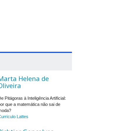
, com foco na atuação de
a influência atributos sensoriais,
estratégias biotecnológicas
sível que transforma o café da
Marta Helena de
Oliveira
e Pitágoras à Inteligência Artificial:
or que a matemática não sai de
moda?
urrículo Lattes