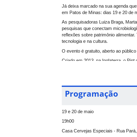
Já deixa marcado na sua agenda que o 
em Patos de Minas: dias 19 e 20 de m
As pesquisadoras Luiza Braga, Marta 
pesquisas que conectam microbiologia 
reflexões sobre patrimônio alimentar
tecnologia e na cultura.
O evento é gratuito, aberto ao público
Criado em 2013, na Inglaterra, o Pin
forma clara e acessível.
Programação
19 e 20 de maio
19h00
Casa Cervejas Especiais - Rua Pará,