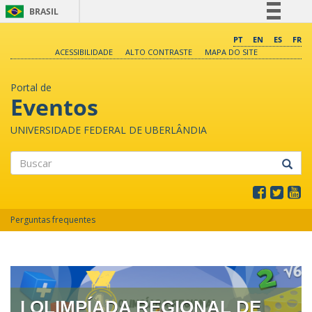
BRASIL
Simplifique!
PT
EN
ES
FR
ACESSIBILIDADE
ALTO CONTRASTE
MAPA DO SITE
Comunica BR
Participe
Portal de
Acesso à informação
Eventos
Legislação
UNIVERSIDADE FEDERAL DE UBERLÂNDIA
Canais
Buscar
Perguntas frequentes
I OLIMPÍADA REGIONAL DE