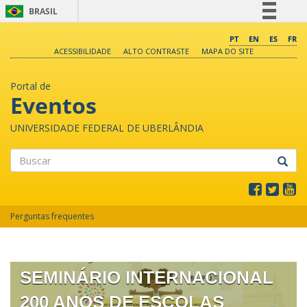
BRASIL
Simplifique!
PT
EN
ES
FR
ACESSIBILIDADE
ALTO CONTRASTE
MAPA DO SITE
Comunica BR
Participe
Portal de
Acesso à informação
Eventos
Legislação
UNIVERSIDADE FEDERAL DE UBERLÂNDIA
Canais
Buscar
XVII SEMINÁRIO NACIONAL O
Perguntas frequentes
UNO E O DIVERSO NA
EDUCAÇÃO ESCOLAR II
SEMINÁRIO INTERNACIONAL
200 ANOS DE ESCOLAS