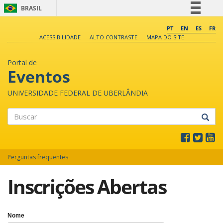
BRASIL
Simplifique!
PT
EN
ES
FR
ACESSIBILIDADE
ALTO CONTRASTE
MAPA DO SITE
Comunica BR
Participe
Portal de
Acesso à informação
Eventos
Legislação
UNIVERSIDADE FEDERAL DE UBERLÂNDIA
Canais
Buscar
Perguntas frequentes
Inscrições Abertas
Nome