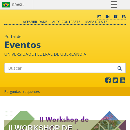
BRASIL
Simplifique!
PT
EN
ES
FR
ACESSIBILIDADE
ALTO CONTRASTE
MAPA DO SITE
Comunica BR
Participe
Portal de
Acesso à informação
Eventos
Legislação
UNIVERSIDADE FEDERAL DE UBERLÂNDIA
Canais
Buscar
Perguntas frequentes
II WORKSHOP DE