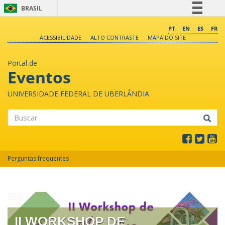
BRASIL
Simplifique!
PT
EN
ES
FR
ACESSIBILIDADE
ALTO CONTRASTE
MAPA DO SITE
Comunica BR
Participe
Portal de
Acesso à informação
Eventos
Legislação
UNIVERSIDADE FEDERAL DE UBERLÂNDIA
Canais
Buscar
Perguntas frequentes
II WORKSHOP DE