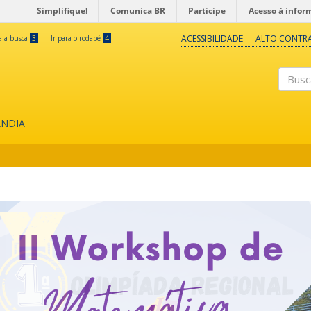
Simplifique!
Comunica BR
Participe
Acesso à infor
ACESSIBILIDADE
ALTO CONTR
ra a busca
3
Ir para o rodapé
4
Buscar
ÂNDIA