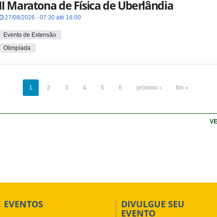
II Maratona de Física de Uberlândia
27/08/2026 - 07:30 até 16:00
Evento de Extensão
Olimpíada
1
2
3
4
5
6
próximo ›
fim »
VE
EVENTOS
DIVULGUE SEU
EVENTO