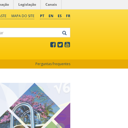
mação
Legislação
Canais
ASTE
MAPA DO SITE
PT
EN
ES
FR
Perguntas frequentes