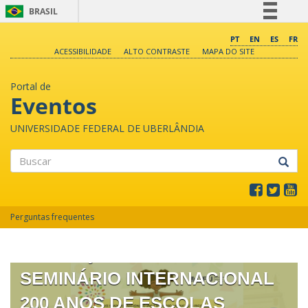
BRASIL
Simplifique!
PT
EN
ES
FR
ACESSIBILIDADE
ALTO CONTRASTE
MAPA DO SITE
Comunica BR
Participe
Portal de
Acesso à informação
Eventos
Legislação
UNIVERSIDADE FEDERAL DE UBERLÂNDIA
Canais
Buscar
XVII SEMINÁRIO NACIONAL O
Perguntas frequentes
UNO E O DIVERSO NA
EDUCAÇÃO ESCOLAR II
SEMINÁRIO INTERNACIONAL
200 ANOS DE ESCOLAS