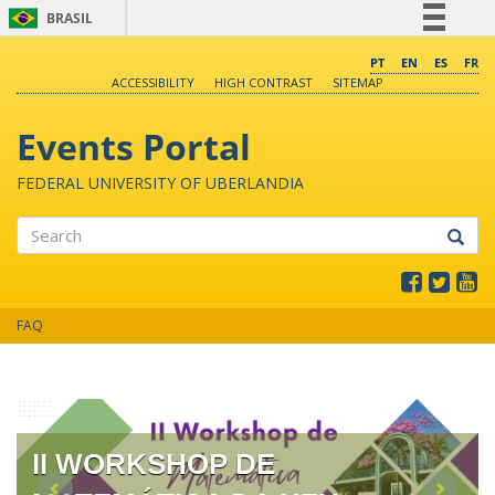
BRASIL
Simplifique!
PT
EN
ES
FR
ACCESSIBILITY
HIGH CONTRAST
SITEMAP
Comunica BR
Participe
Events Portal
Acesso à informação
FEDERAL UNIVERSITY OF UBERLANDIA
Legislação
Canais
Search
FAQ
II WORKSHOP DE