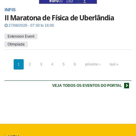
INFIS
II Maratona de Física de Uberlândia
27/08/2026 - 07:30 to 16:00
Extension Event
Olimpíada
1
2
3
4
5
6
próximo ›
last »
VEJA TODOS OS EVENTOS DO PORTAL