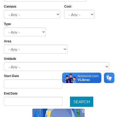
Campus
Cost
Type
Area
Unidade
Start Date
Date
End Date
SEARCH
Date