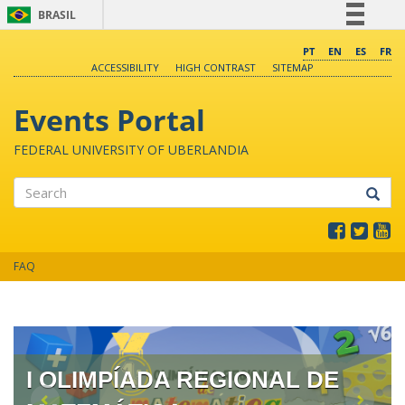
BRASIL
Simplifique!
PT
EN
ES
FR
ACCESSIBILITY
HIGH CONTRAST
SITEMAP
Comunica BR
Participe
Events Portal
Acesso à informação
FEDERAL UNIVERSITY OF UBERLANDIA
Legislação
Canais
Search
FAQ
I OLIMPÍADA REGIONAL DE