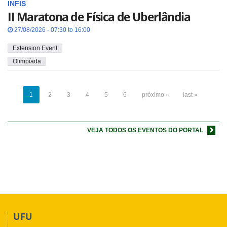
INFIS
II Maratona de Física de Uberlândia
27/08/2026 - 07:30 to 16:00
Extension Event
Olimpíada
1
2
3
4
5
6
próximo ›
last »
VEJA TODOS OS EVENTOS DO PORTAL
UFU