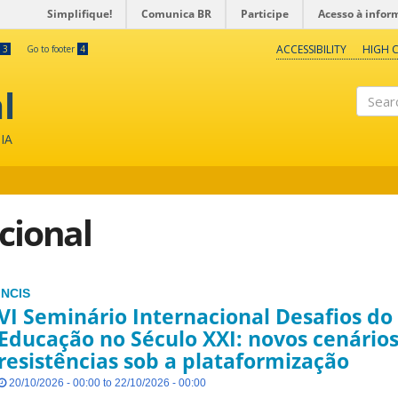
Simplifique!
Comunica BR
Participe
Acesso à infor
ACCESSIBILITY
HIGH 
3
Go to footer
4
l
Search
IA
cional
INCIS
VI Seminário Internacional Desafios do
Educação no Século XXI: novos cenários
resistências sob a plataformização
20/10/2026 - 00:00 to 22/10/2026 - 00:00