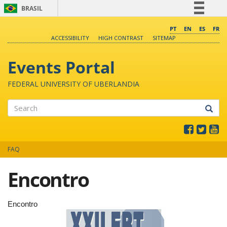
BRASIL
Simplifique!
PT
EN
ES
FR
ACCESSIBILITY
HIGH CONTRAST
SITEMAP
Comunica BR
Participe
Events Portal
Acesso à informação
FEDERAL UNIVERSITY OF UBERLANDIA
Legislação
Canais
Search
FAQ
Encontro
Encontro