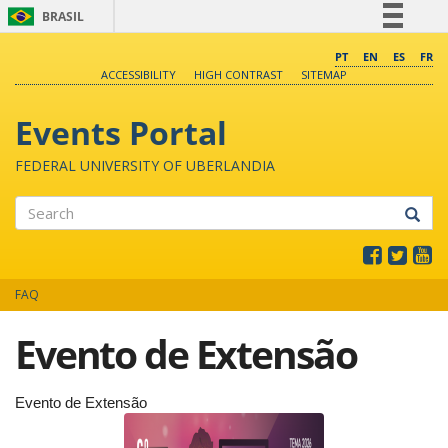
BRASIL
Simplifique!
PT
EN
ES
FR
ACCESSIBILITY
HIGH CONTRAST
SITEMAP
Comunica BR
Participe
Events Portal
Acesso à informação
FEDERAL UNIVERSITY OF UBERLANDIA
Legislação
Canais
Search
FAQ
Evento de Extensão
Evento de Extensão