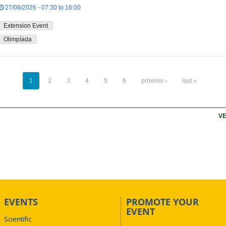
27/08/2026 - 07:30 to 16:00
Extension Event
Olimpíada
1
2
3
4
5
6
próximo ›
last »
VE
EVENTS
PROMOTE YOUR
EVENT
Scientific