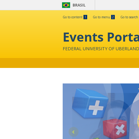
BRASIL
Go to content
1
Go to menu
2
Go to search
Events Porta
FEDERAL UNIVERSITY OF UBERLAND