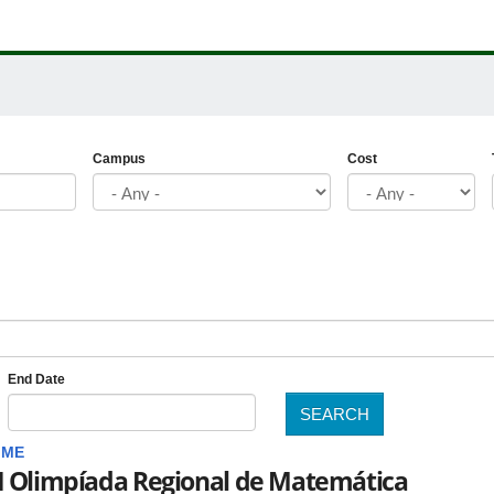
Campus
Cost
End Date
SEARCH
Date
IME
I Olimpíada Regional de Matemática