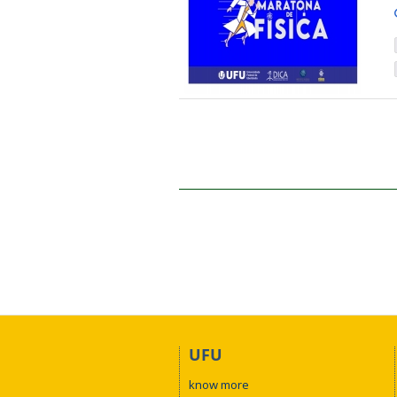
UFU
know more