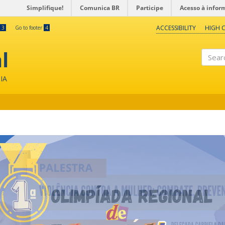
Simplifique!
Comunica BR
Participe
Acesso à infor
ACCESSIBILITY
HIGH 
3
Go to footer
4
l
Search
IA