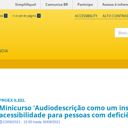
Simplifique!
Comunica BR
Participe
Acesso à infor
ACCESSIBILITY
ALTO CONTRAS
eda
3
Ir al pie de página
4
Buscar
NDIA
PROEX
ILEEL
Minicurso 'Audiodescrição como um in
acessibilidade para pessoas com deficiê
23/09/2021 - 15:00 hasta 30/09/2021