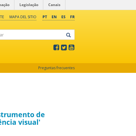
mação
Legislação
Canais
TE
MAPA DEL SITIO
PT
EN
ES
FR
Preguntas frecuentes
strumento de
ncia visual'