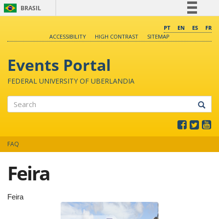
BRASIL
Simplifique!
PT
EN
ES
FR
ACCESSIBILITY
HIGH CONTRAST
SITEMAP
Comunica BR
Participe
Events Portal
Acesso à informação
FEDERAL UNIVERSITY OF UBERLANDIA
Legislação
Canais
Search
FAQ
Feira
Feira