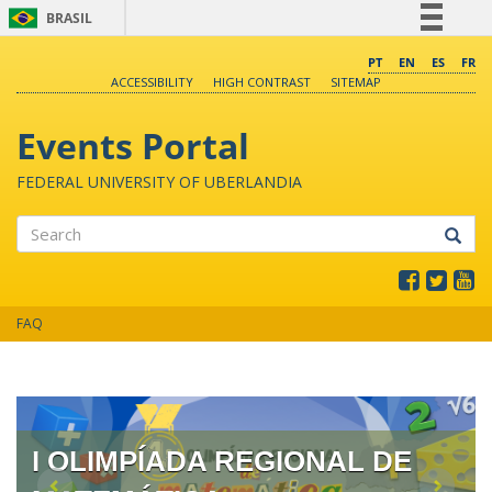
BRASIL
Simplifique!
PT
EN
ES
FR
ACCESSIBILITY
HIGH CONTRAST
SITEMAP
Comunica BR
Participe
Events Portal
Acesso à informação
FEDERAL UNIVERSITY OF UBERLANDIA
Legislação
Canais
Search
FAQ
I OLIMPÍADA REGIONAL DE