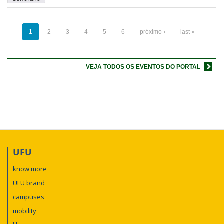
1
2
3
4
5
6
próximo ›
last »
VEJA TODOS OS EVENTOS DO PORTAL
UFU
know more
UFU brand
campuses
mobility