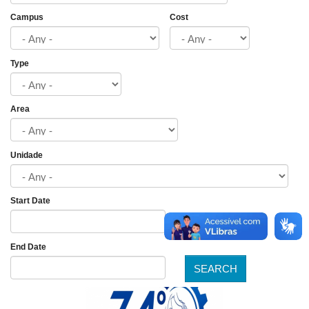
Campus
Cost
Type
Area
Unidade
Start Date
Date
End Date
SEARCH
Date