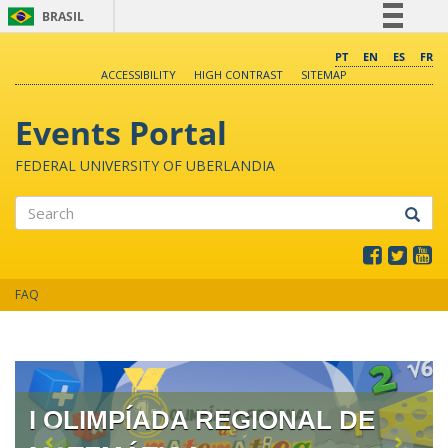
BRASIL
Simplifique!
PT
EN
ES
FR
ACCESSIBILITY
HIGH CONTRAST
SITEMAP
Comunica BR
Participe
Events Portal
Acesso à informação
FEDERAL UNIVERSITY OF UBERLANDIA
Legislação
Canais
Search
FAQ
I OLIMPÍADA REGIONAL DE