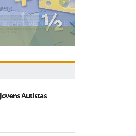
II WORKSHOP
Jovens Autistas