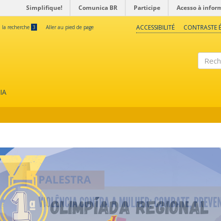
Simplifique!
Comunica BR
Participe
Acesso à infor
ACCESSIBILITÉ
CONTRASTE É
à la recherche
3
Aller au pied de page
Reche
IA