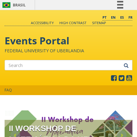
BRASIL
Simplifique!
PT
EN
ES
FR
ACCESSIBILITY
HIGH CONTRAST
SITEMAP
Comunica BR
Participe
Events Portal
Acesso à informação
FEDERAL UNIVERSITY OF UBERLANDIA
Legislação
Canais
Search
FAQ
II WORKSHOP DE