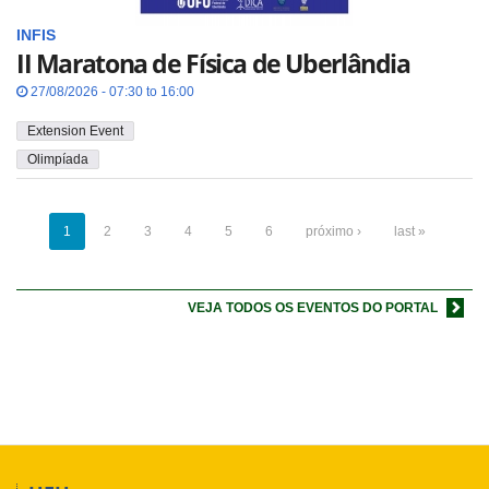
INFIS
II Maratona de Física de Uberlândia
27/08/2026 - 07:30 to 16:00
Extension Event
Olimpíada
1
2
3
4
5
6
próximo ›
last »
VEJA TODOS OS EVENTOS DO PORTAL