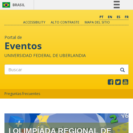
BRASIL
Simplifique!
PT
EN
ES
FR
ACCESSIBILITY
ALTO CONTRASTE
MAPA DEL SITIO
Comunica BR
Participe
Portal de
Acesso à informação
Eventos
Legislação
UNIVERSIDAD FEDERAL DE UBERLANDIA
Canais
Buscar
Preguntas frecuentes
I OLIMPÍADA REGIONAL DE