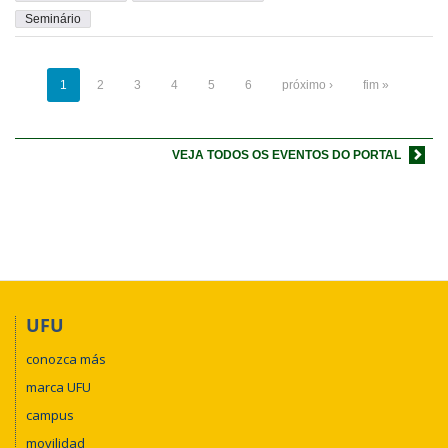
Seminário
1
2
3
4
5
6
próximo ›
fim »
VEJA TODOS OS EVENTOS DO PORTAL
UFU
conozca más
marca UFU
campus
movilidad