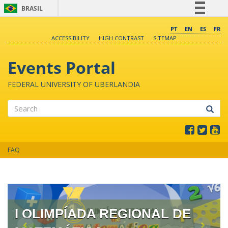
BRASIL
Simplifique!
PT
EN
ES
FR
ACCESSIBILITY
HIGH CONTRAST
SITEMAP
Comunica BR
Participe
Events Portal
Acesso à informação
FEDERAL UNIVERSITY OF UBERLANDIA
Legislação
Canais
Search
FAQ
I OLIMPÍADA REGIONAL DE