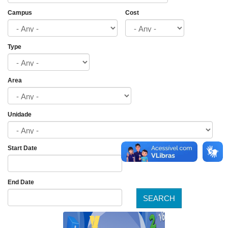
Campus
Cost
Type
Area
Unidade
Start Date
Date
End Date
SEARCH
Date