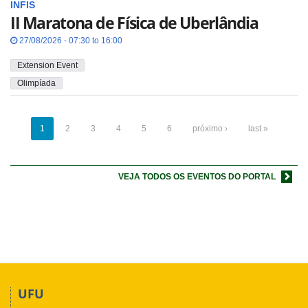
INFIS
II Maratona de Física de Uberlândia
27/08/2026 - 07:30 to 16:00
Extension Event
Olimpíada
1
2
3
4
5
6
próximo ›
last »
VEJA TODOS OS EVENTOS DO PORTAL
UFU