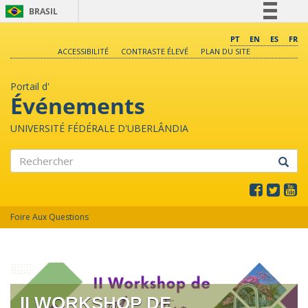
BRASIL
Simplifique!
PT
EN
ES
FR
ACCESSIBILITÉ
CONTRASTE ÉLEVÉ
PLAN DU SITE
Comunica BR
Participe
Portail d'
Acesso à informação
Événements
Legislação
UNIVERSITÉ FÉDÉRALE D'UBERLÂNDIA
Canais
Rechercher
Foire Aux Questions
II WORKSHOP DE