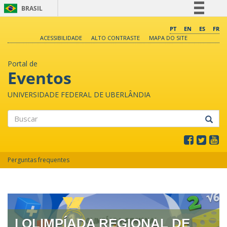
BRASIL
Simplifique!
PT
EN
ES
FR
ACESSIBILIDADE
ALTO CONTRASTE
MAPA DO SITE
Comunica BR
Participe
Portal de
Acesso à informação
Eventos
Legislação
UNIVERSIDADE FEDERAL DE UBERLÂNDIA
Canais
Buscar
Perguntas frequentes
I OLIMPÍADA REGIONAL DE