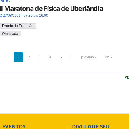
INFIS
II Maratona de Física de Uberlândia
27/08/2026 - 07:30 até 16:00
Evento de Extensão
Olimpíada
1
2
3
4
5
6
próximo ›
fim »
VE
EVENTOS
DIVULGUE SEU