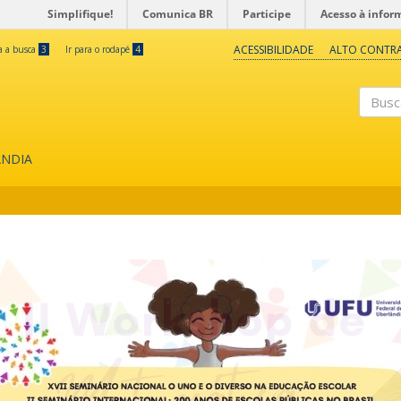
Simplifique!
Comunica BR
Participe
Acesso à infor
ACESSIBILIDADE
ALTO CONTR
ra a busca
3
Ir para o rodapé
4
Buscar
ÂNDIA