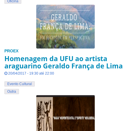
Oficina
PROEX
Homenagem da UFU ao artista
araguarino Geraldo França de Lima
20/04/2017 - 19:30 até 22:00
Evento Cultural
Outra