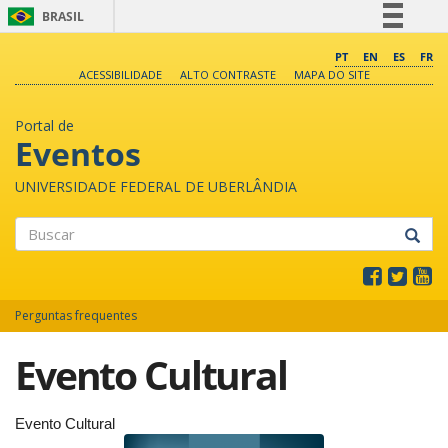
BRASIL
Simplifique!
PT
EN
ES
FR
ACESSIBILIDADE
ALTO CONTRASTE
MAPA DO SITE
Comunica BR
Participe
Portal de
Acesso à informação
Eventos
Legislação
UNIVERSIDADE FEDERAL DE UBERLÂNDIA
Canais
Buscar
Perguntas frequentes
Evento Cultural
Evento Cultural