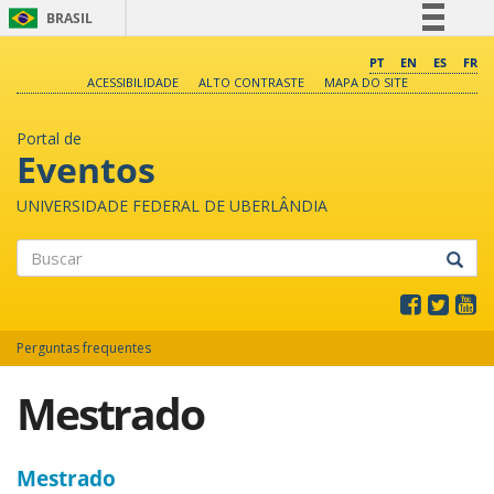
BRASIL
Simplifique!
PT
EN
ES
FR
ACESSIBILIDADE
ALTO CONTRASTE
MAPA DO SITE
Comunica BR
Participe
Portal de
Acesso à informação
Eventos
Legislação
UNIVERSIDADE FEDERAL DE UBERLÂNDIA
Canais
Buscar
Perguntas frequentes
Mestrado
Mestrado