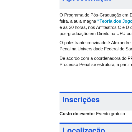
O Programa de Pós-Graduação em Dire
feira, a aula magna
“Teoria dos Jog
é às 20 horas, nos Anfiteatros C e 
pós-graduação em Direito na UFU ou e
O palestrante convidado é Alexandre
Penal na Universidade Federal de Sant
De acordo com a coordenadora do PPGD
Processo Penal se estrutura, a partir
ferramentas analíticas capazes de ge
substancial.
Mais informações podem ser obtidas
Inscrições
Custo do evento:
Evento gratuito
Localização