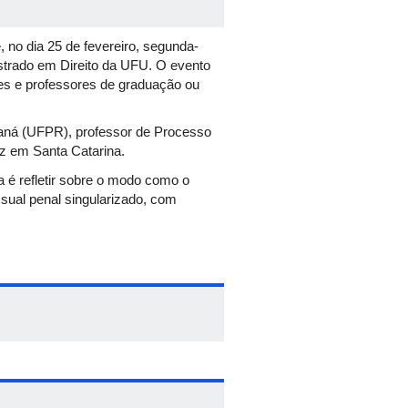
no dia 25 de fevereiro, segunda-
estrado em Direito da UFU. O evento
es e professores de graduação ou
raná (UFPR), professor de Processo
iz em Santa Catarina.
 é refletir sobre o modo como o
ssual penal singularizado, com
e ínsita do devido processo legal