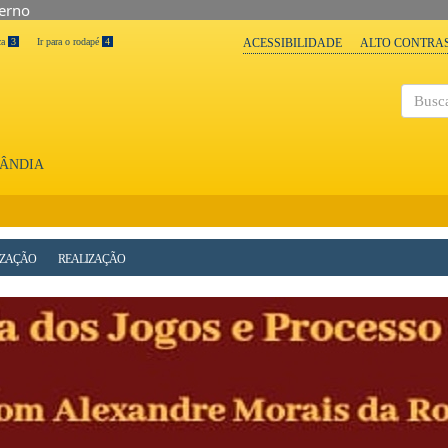
verno
ca
3
Ir para o rodapé
4
ACESSIBILIDADE
ALTO CONTRA
Buscar
LÂNDIA
IZAÇÃO
REALIZAÇÃO