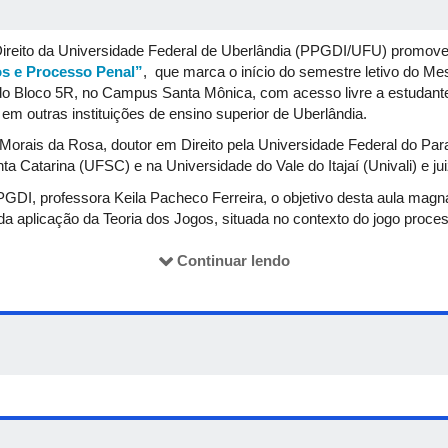
ito da Universidade Federal de Uberlândia (PPGDI/UFU) promove, 
os e Processo Penal”
, que marca o início do semestre letivo do M
D do Bloco 5R, no Campus Santa Mônica, com acesso livre a estudant
m outras instituições de ensino superior de Uberlândia.
 Morais da Rosa, doutor em Direito pela Universidade Federal do Pa
a Catarina (UFSC) e na Universidade do Vale do Itajaí (Univali) e ju
I, professora Keila Pacheco Ferreira, o objetivo desta aula magna
 da aplicação da Teoria dos Jogos, situada no contexto do jogo proce
rar plano de ação adequado, sem descurar da diretriz de normatividad
Continuar lendo
 pelo
e-mail
mestradodireito@fadir.ufu
.b
r ou telefone (34) 3239-4051.