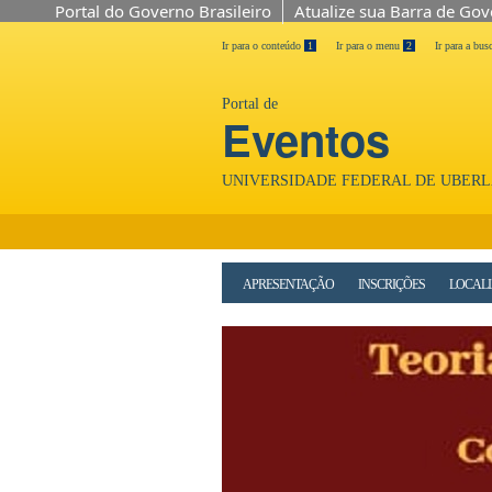
Portal do Governo Brasileiro
Atualize sua Barra de Go
Ir para o conteúdo
1
Ir para o menu
2
Ir para a bus
Portal de
Eventos
UNIVERSIDADE FEDERAL DE UBER
APRESENTAÇÃO
INSCRIÇÕES
LOCAL