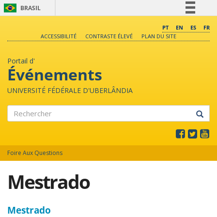
BRASIL
Simplifique!
PT
EN
ES
FR
ACCESSIBILITÉ
CONTRASTE ÉLEVÉ
PLAN DU SITE
Comunica BR
Participe
Portail d'
Acesso à informação
Événements
Legislação
UNIVERSITÉ FÉDÉRALE D'UBERLÂNDIA
Canais
Rechercher
Foire Aux Questions
Mestrado
Mestrado