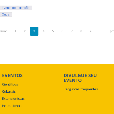
Evento de Extensão
Outra
terior
1
2
3
4
5
6
7
8
9
…
pr
EVENTOS
DIVULGUE SEU
EVENTO
Científicos
Perguntas frequentes
Culturais
Extensionistas
Institucionais