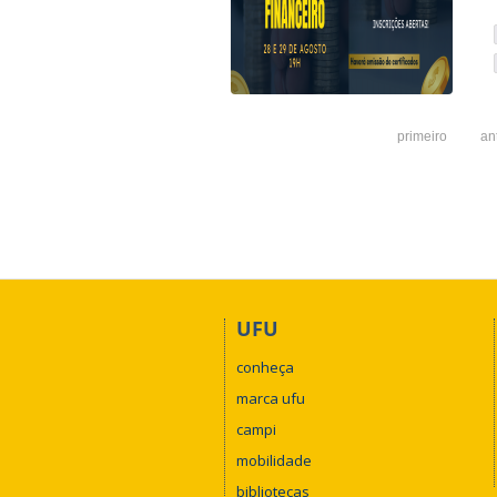
primeiro
an
UFU
conheça
marca ufu
campi
mobilidade
bibliotecas