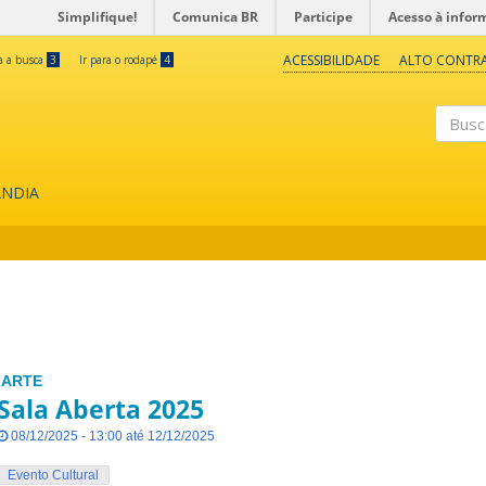
Simplifique!
Comunica BR
Participe
Acesso à infor
ACESSIBILIDADE
ALTO CONTR
ra a busca
3
Ir para o rodapé
4
Buscar
ÂNDIA
IARTE
Sala Aberta 2025
08/12/2025 - 13:00 até 12/12/2025
Evento Cultural